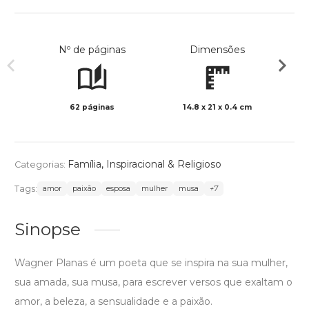
Nº de páginas
Dimensões
62 páginas
14.8 x 21 x 0.4 cm
Preto 
Família
,
Inspiracional & Religioso
Categorias:
Tags:
amor
paixão
esposa
mulher
musa
+7
Sinopse
Wagner Planas é um poeta que se inspira na sua mulher,
sua amada, sua musa, para escrever versos que exaltam o
amor, a beleza, a sensualidade e a paixão.