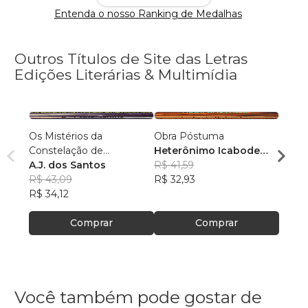
Entenda o nosso Ranking de Medalhas
Outros Títulos de Site das Letras
Edições Literárias & Multimídia
Os Mistérios da
Obra Póstuma
O Tem
Constelação de
Heterônimo Icabode
Artic
Ophiuchus
A.J. dos Santos
Kahpote
R$ 41,59
Hete
R$ 45
R$ 43,09
R$ 32,93
R$ 35
R$ 34,12
Comprar
Comprar
Você também pode gostar de