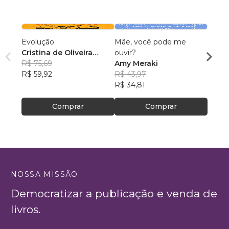
Evolução
Mãe, você pode me
Nosso
Cristina de Oliveira
ouvir?
Danie
Leopoldino Rodrigues
R$ 75,69
Amy Meraki
R$ 74
R$ 59,92
R$ 43,97
R$ 59
R$ 34,81
Comprar
Comprar
NOSSA MISSÃO
Democratizar a publicação e venda de
livros.