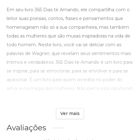
Em seu livro 365 Dias te Amando, ele compartilha com o
leitor suas poesias, contos, frases e pensamentos que
homenageiam não só a sua companheira, mas também
todas as mulheres que são musas inspiradoras na vida de
todo homem. Neste livro, você vai se deliciar com as
palavras de Wagner, que revelam seus sentimentos mais
íntimos e verdadeiros. 365 Dias te Amando é um livro para
se inspirar, para se emocionar, para se envolver e para se
apaixonar. É um livro para quem acredita no poder do
amor e na magia das mulheres. Não perca esta oportunid
...
Ver mais
Avaliações