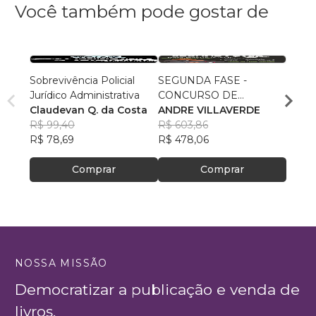
Você também pode gostar de
Sobrevivência Policial
SEGUNDA FASE -
Funda
Jurídico Administrativa
CONCURSO DE
do Pa
Claudevan Q. da Costa
CARTÓRIO
ANDRE VILLAVERDE
Thiag
R$ 99,40
R$ 603,86
Souz
R$ 62
R$ 78,69
R$ 478,06
R$ 49
Comprar
Comprar
NOSSA MISSÃO
Democratizar a publicação e venda de
livros.