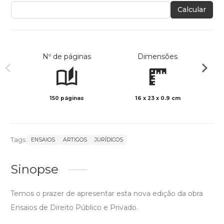
Calcular
Nº de páginas
Dimensões
150 páginas
16 x 23 x 0.9 cm
Preto 
Tags:
ENSAIOS
ARTIGOS
JURÍDICOS
Sinopse
Temos o prazer de apresentar esta nova edição da obra
Ensaios de Direito Público e Privado.