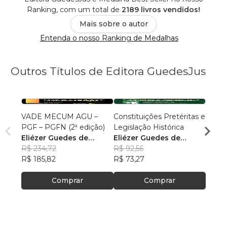
Ranking, com um total de
2189 livros vendidos!
Mais sobre o autor
Entenda o nosso Ranking de Medalhas
Outros Títulos de Editora GuedesJus
VADE MECUM AGU –
Constituições Pretéritas e
Temas
PGF – PGFN (2ª edição)
Legislação Histórica
Militar
Eliézer Guedes de
Eliézer Guedes de
Maur
Oliveira Junior
R$ 234,72
Oliveira Junior
R$ 92,56
R$ 85
R$ 185,82
R$ 73,27
R$ 67
Comprar
Comprar