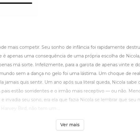
ode mais competir. Seu sonho de infância foi rapidamente destr
e é apenas uma consequência de uma própria escolha de Nicola, e
nas má sorte. Infelizmente, para a garota de apenas vinte e doi
mundo sem a dança no gelo foi uma lástima. Um choque de real
la jamais quis sentir. Um ano após sua literal queda, Nicola sabe 
 pais estão sorridentes e o irmão mais receptivo — ou não. Meno
 e invadia seu sono, era ela que fazia Nicola se lembrar que seu
 Harvey Bird, não tem um ...
Ver mais