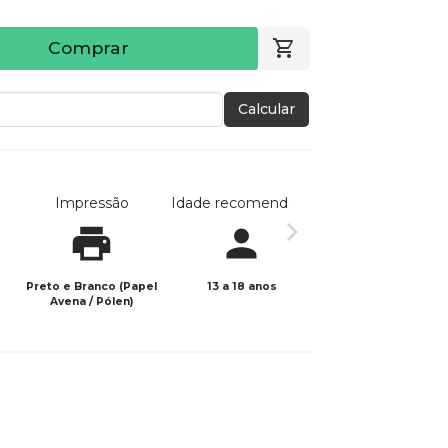
Comprar
Calcular
Impressão
Idade recomendada
Data de publicaç
Preto e Branco (Papel
13 a 18 anos
01/11/2023
Avena / Pólen)