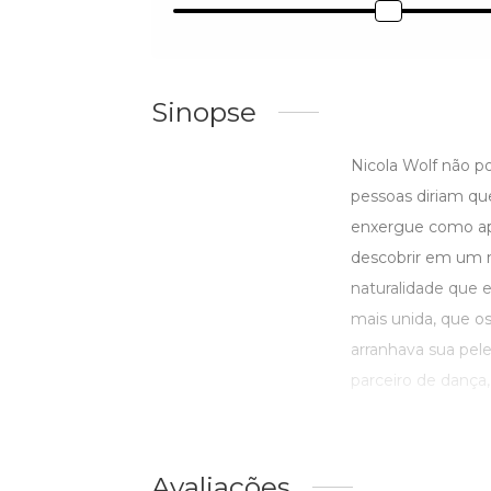
Sinopse
Nicola Wolf não p
pessoas diriam qu
enxergue como ape
descobrir em um 
naturalidade que e
mais unida, que os
arranhava sua pele
parceiro de dança,
Avaliações