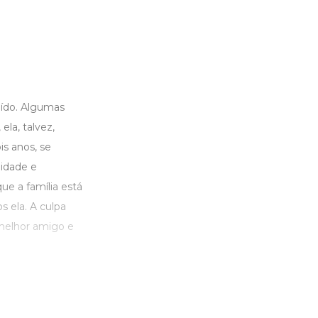
uído. Algumas
la, talvez,
s anos, se
idade e
que a família está
s ela. A culpa
 melhor amigo e