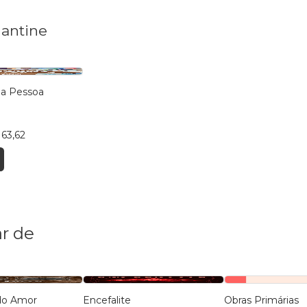
lantine
ma Pessoa
 63,62
r de
 do Amor
Encefalite
Obras Primárias