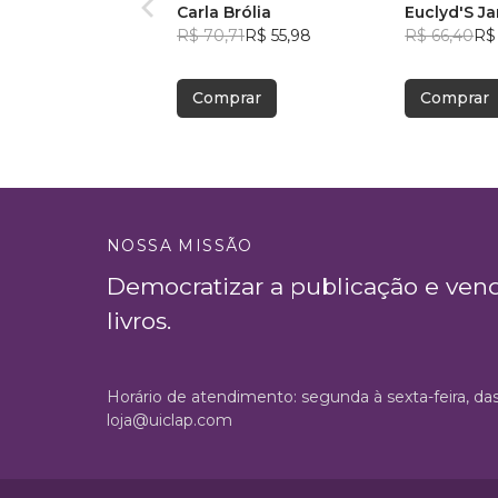
Carla Brólia
Euclyd'S J
R$ 70,71
R$ 55,98
R$ 66,40
R$ 
Comprar
Comprar
NOSSA MISSÃO
Democratizar a publicação e ven
livros.
Horário de atendimento: segunda à sexta-feira, da
loja@uiclap.com