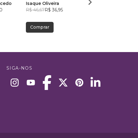
acedo
Isaque Oliveira
Diego G. Garcia
0
R$ 46,67
R$ 36,95
R$ 63,25
R$ 50,08
Comprar
Comprar
SIGA-NOS