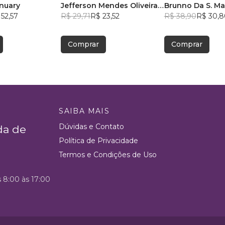
anuary
Jefferson Mendes Oliveira
Brunno Da S. M
52,57
Silva
R$ 29,71
R$ 23,52
R$ 38,90
R$ 30,8
Comprar
Comprar
SAIBA MAIS
Dúvidas e Contato
da de
Política de Privacidade
Termos e Condições de Uso
s 8:00 às 17:00