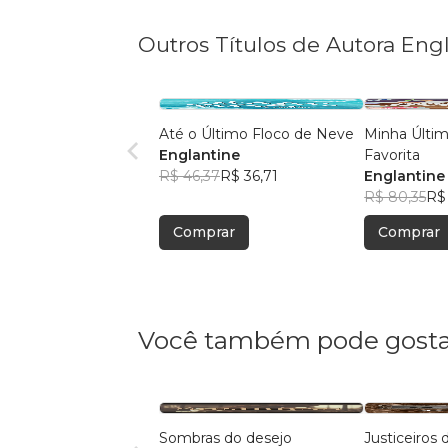
Outros Títulos de Autora Eng
Até o Último Floco de Neve
Minha Últi
Englantine
Favorita
R$ 46,37
R$ 36,71
Englantine
R$ 80,35
R$
Comprar
Comprar
Você também pode gosta
Sombras do desejo
Justiceiros