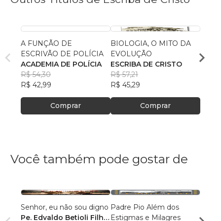
A FUNÇÃO DE
BIOLOGIA, O MITO DA
O QU
ESCRIVÃO DE POLÍCIA
EVOLUÇÃO
CATÓ
ACADEMIA DE POLÍCIA
ESCRIBA DE CRISTO
CENT
R$ 54,30
R$ 57,21
BÍBL
R$ 65
R$ 42,99
R$ 45,29
R$ 52
Comprar
Comprar
Você também pode gostar de
Senhor, eu não sou digno
Padre Pio Além dos
Curso
Pe. Edvaldo Betioli Filho,
Estigmas e Milagres
Catec