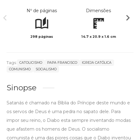
Nº de páginas
Dimensões
298 páginas
14.7 x 20.9 x 1.6 cm
Preto 
Tags:
CATOLICISMO
PAPA FRANCISCO
IGREJA CATÓLICA
COMUNISMO
SOCIALISMO
Sinopse
Satanás é chamado na Bíblia do Príncipe deste mundo e
os servos de Deus é uma pedra no sapato dele. Para
impor seu reino, o Diabo esta sempre inventando modas
que afastem os homens de Deus. O socialismo
comunista é uma das piores coisas que o Diabo inventou