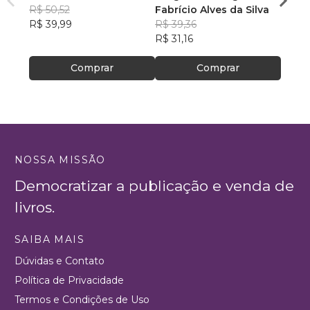
SAC
R$ 50,52
Fabrício Alves da Silva
Padr
R$ 39,99
R$ 39,36
Barbi
R$ 12
R$ 31,16
R$ 99
Comprar
Comprar
NOSSA MISSÃO
Democratizar a publicação e venda de
livros.
SAIBA MAIS
Dúvidas e Contato
Política de Privacidade
Termos e Condições de Uso