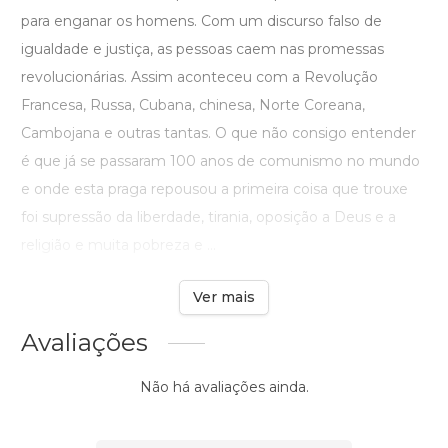
para enganar os homens. Com um discurso falso de
igualdade e justiça, as pessoas caem nas promessas
revolucionárias. Assim aconteceu com a Revolução
Francesa, Russa, Cubana, chinesa, Norte Coreana,
Cambojana e outras tantas. O que não consigo entender
é que já se passaram 100 anos de comunismo no mundo
e onde esta praga repousou a primeira coisa que trouxe
foi supressão da liberdade, tirania, oposição a Deus e a
religião e muita pobreza e ...
Ver mais
Avaliações
Não há avaliações ainda.