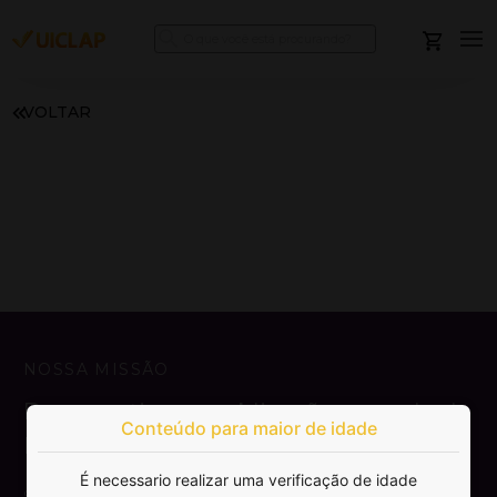
VOLTAR
NOSSA MISSÃO
Democratizar a publicação e venda de
Conteúdo para maior de idade
livros.
É necessario realizar uma verificação de idade
SAIBA MAIS