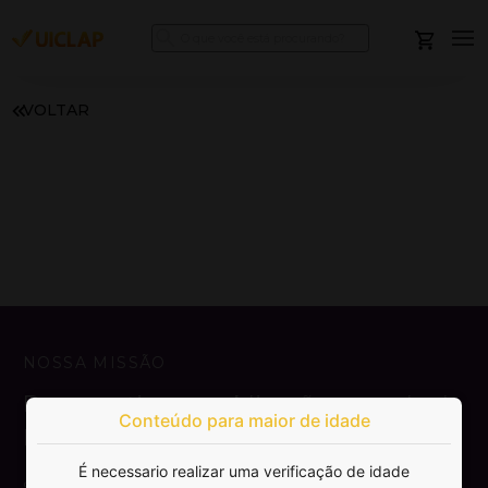
VOLTAR
NOSSA MISSÃO
Democratizar a publicação e venda de
Conteúdo para maior de idade
livros.
É necessario realizar uma verificação de idade
SAIBA MAIS