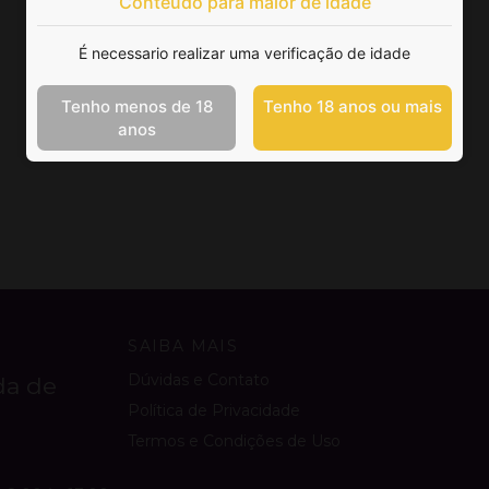
Conteúdo para maior de idade
É necessario realizar uma verificação de idade
Tenho menos de 18
Tenho 18 anos ou mais
anos
SAIBA MAIS
Dúvidas e Contato
da de
Política de Privacidade
Termos e Condições de Uso