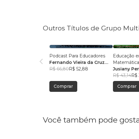
Outros Títulos de Grupo Mult
Podcast Para Educadores
Educação e
Fernando Vieira da Cruz
Matemática
(Fernandinho Cruz)
R$ 66,80
R$ 52,88
Legal: Pesqu
Jusiany Pe
Pedagógica
dos Santo
R$ 43,14
R$ 
Comprar
Comprar
Você também pode gosta