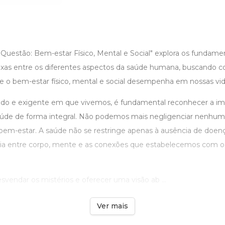
Questão: Bem-estar Físico, Mental e Social" explora os fundame
xas entre os diferentes aspectos da saúde humana, buscando 
ue o bem-estar físico, mental e social desempenha em nossas vid
do e exigente em que vivemos, é fundamental reconhecer a im
aúde de forma integral. Não podemos mais negligenciar nenhum 
em-estar. A saúde não se restringe apenas à ausência de doença
ia entre corpo, mente e as conexões que estabelecemos com 
esvendar os mistérios e oferecer uma visão ab ...
Ver mais