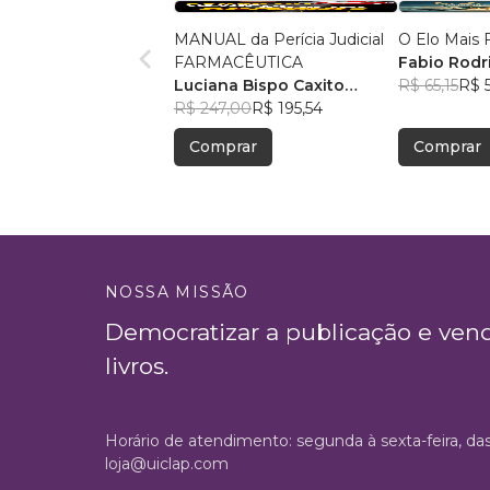
MANUAL da Perícia Judicial
O Elo Mais F
FARMACÊUTICA
Fabio Rodr
Luciana Bispo Caxito
R$ 65,15
R$ 5
Lopes Cançado
R$ 247,00
R$ 195,54
Comprar
Comprar
NOSSA MISSÃO
Democratizar a publicação e ven
livros.
Horário de atendimento: segunda à sexta-feira, da
loja@uiclap.com