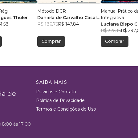
rágil
Método DCR
Manual Prático 
igues Thuler
Daniela de Carvalho Casal
Integrativa
1,58
de Rey
R$ 186,75
R$ 147,84
Luciana Bispo C
Lopes Cançado
R$ 375,16
R$ 297,
Comprar
Comprar
SAIBA MAIS
Dúvidas e Contato
da de
Política de Privacidade
Termos e Condições de Uso
s 8:00 às 17:00