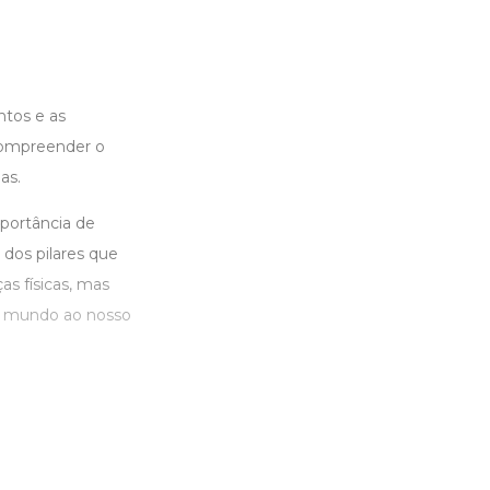
ntos e as
compreender o
as.
portância de
dos pilares que
s físicas, mas
o mundo ao nosso