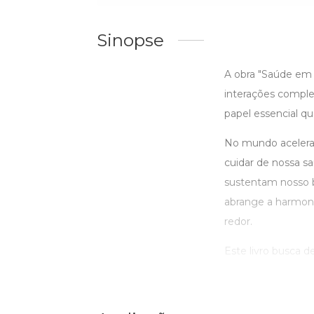
Sinopse
A obra "Saúde em 
interações comple
papel essencial q
No mundo acelera
cuidar de nossa s
sustentam nosso b
abrange a harmon
redor.
Este livro busca d