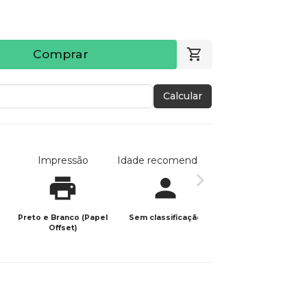
Comprar
Calcular
Impressão
Idade recomendada
Data de publicaç
Preto e Branco (Papel
Sem classificação
26/10/2023
Offset)