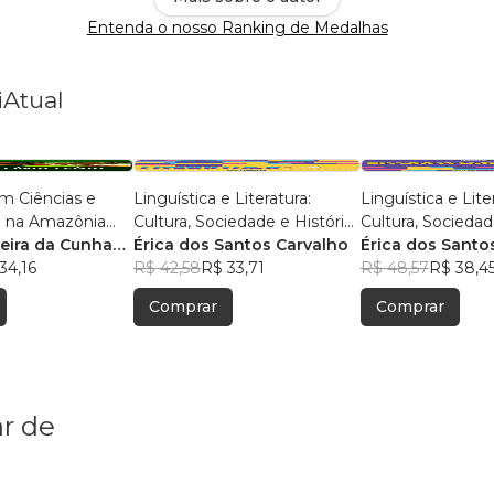
Entenda o nosso Ranking de Medalhas
iAtual
m Ciências e
Linguística e Literatura:
Linguística e Lite
 na Amazônia
Cultura, Sociedade e História
Cultura, Sociedad
isas e Práticas
reira da Cunha
- Volume 2
Érica dos Santos Carvalho
Érica dos Santo
s
s
34,16
R$ 42,58
R$ 33,71
R$ 48,57
R$ 38,4
Comprar
Comprar
r de