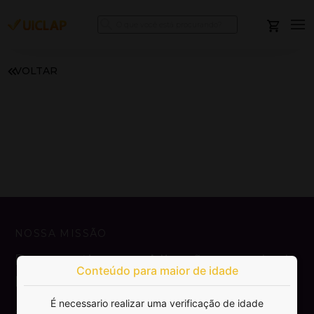
VOLTAR
NOSSA MISSÃO
Democratizar a publicação e venda de
Conteúdo para maior de idade
livros.
É necessario realizar uma verificação de idade
SAIBA MAIS