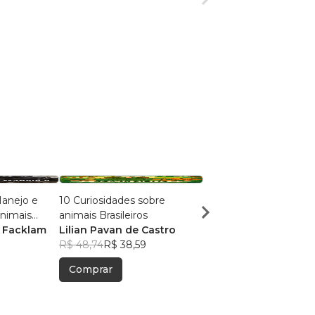
Manejo e
10 Curiosidades sobre
Cores do Brasil
Animais
animais Brasileiros
Cristiano Români
s Facklam
Lilian Pavan de Castro
R$ 41,41
R$ 32,78
R$ 48,74
R$ 38,59
Comprar
Comprar