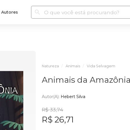
Autores
Natureza
Animais
Vida Selvagem
Animais da Amazôni
Autor(a):
Hebert Silva
R$ 33,74
R$ 26,71