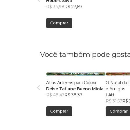
Hebert Silva
R$ 34,98
R$ 27,69
Comprar
Você também pode gosta
Atlas Artemis para Colorir
O Natal da 
Deise Tatiane Bueno Miola
e Amigos
R$ 48,47
R$ 38,37
LAH
R$ 31,57
R$ 
Comprar
Comprar