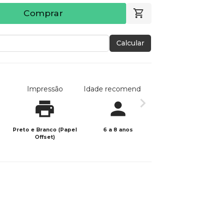
Comprar
Calcular
Impressão
Idade recomendada
Data de publicaç
Preto e Branco (Papel
6 a 8 anos
25/10/2023
Offset)