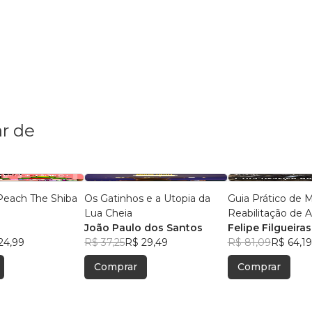
r de
Peach The Shiba
Os Gatinhos e a Utopia da
Guia Prático de 
Lua Cheia
Reabilitação de 
João Paulo dos Santos
Silvestres
Felipe Filgueira
24,99
R$ 37,25
R$ 29,49
R$ 81,09
R$ 64,19
Comprar
Comprar