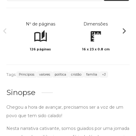
Nº de páginas
Dimensões
126 páginas
16 x 23 x 0.8 cm
Preto 
Tags:
Princípios
valores
política
cristão
família
+3
Sinopse
Chegou a hora de avançar, precisamos ser a voz de um
povo que tem sido calado!
Nesta narrativa cativante, somos guiados por uma jornada