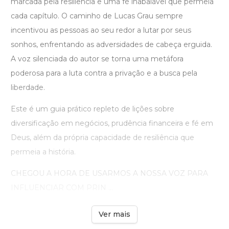
marcada pela resiliência e uma fé inabalável que permeia
cada capítulo. O caminho de Lucas Grau sempre
incentivou as pessoas ao seu redor a lutar por seus
sonhos, enfrentando as adversidades de cabeça erguida.
A voz silenciada do autor se torna uma metáfora
poderosa para a luta contra a privação e a busca pela
liberdade.
Este é um guia prático repleto de lições sobre
diversificação em negócios, prudência financeira e fé em
Deus, além da própria capacidade de resiliência que
permeia a história.
CHEGOU A HORA DE USARMOS A NOSSA VOZ PARA
INFLUENCIAR COM PRIN ...
Ver mais