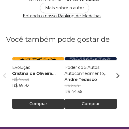
Mais sobre o autor
Entenda o nosso Ranking de Medalhas
Você também pode gostar de
Evolução
Poder do 5 Autos:
Conex
Cristina de Oliveira
Autoconhecimento,
Samu
Leopoldino Rodrigues
R$ 75,69
Autocontrole,
André Tedesco
R$ 54
R$ 59,92
Autoestima,
R$ 56,41
R$ 43
Autoconfiança e
R$ 44,66
Autoperformance
Comprar
Comprar