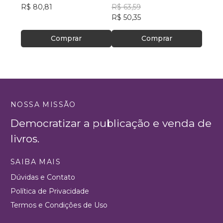
R$ 80,81
Editorial
R$ 63,59
R$ 121
R$ 50,35
R$ 95
Comprar
Comprar
NOSSA MISSÃO
Democratizar a publicação e venda de
livros.
SAIBA MAIS
Dúvidas e Contato
Política de Privacidade
Termos e Condições de Uso