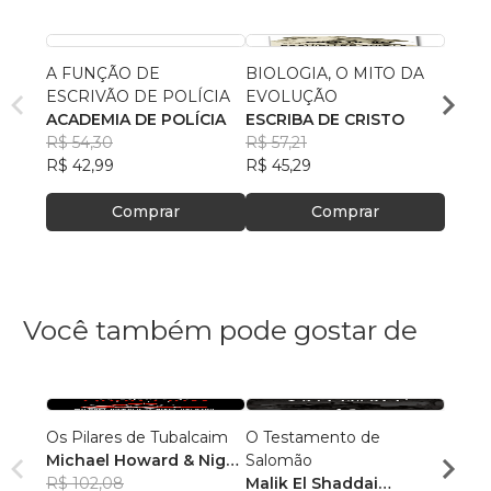
A FUNÇÃO DE
BIOLOGIA, O MITO DA
O QU
ESCRIVÃO DE POLÍCIA
EVOLUÇÃO
CATÓ
ACADEMIA DE POLÍCIA
ESCRIBA DE CRISTO
CENT
R$ 54,30
R$ 57,21
BÍBL
R$ 65
R$ 42,99
R$ 45,29
R$ 52
Comprar
Comprar
Você também pode gostar de
Os Pilares de Tubalcaim
O Testamento de
O Ca
Michael Howard & Nigel
Salomão
Esque
Jackson
R$ 102,08
Malik El Shaddai
Dami