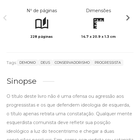
Nº de páginas
Dimensões
228 páginas
14.7 x 20.9 x 1.3 cm
Preto 
Tags:
DEMONIO
DEUS
CONSERVADORISMO
PROGRESSISTA
Sinopse
O título deste livro não é uma ofensa ou agressão aos
progressistas e os que defendem ideologia de esquerda,
o título apenas retrata uma constatação. Qualquer mente
esquerdista comunista deve refletir sua posição
ideológico a luz do teocentrismo e chegar a duas