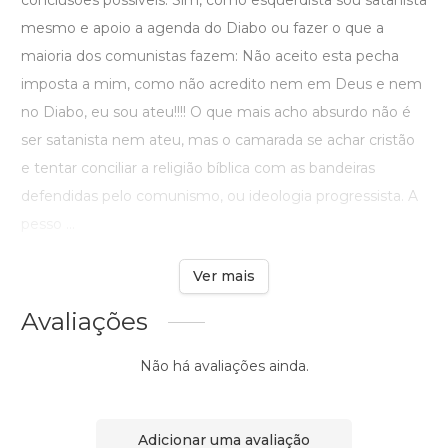
conclusões possíveis: Sim, como esquerdista sou satanista
mesmo e apoio a agenda do Diabo ou fazer o que a
maioria dos comunistas fazem: Não aceito esta pecha
imposta a mim, como não acredito nem em Deus e nem
no Diabo, eu sou ateu!!!! O que mais acho absurdo não é
ser satanista nem ateu, mas o camarada se achar cristão
e tentar conciliar a religião bíblica com as bandeiras
defendidas pelo comunismo, ou ideologia progressista. A
pesso ...
Ver mais
Avaliações
Não há avaliações ainda.
Adicionar uma avaliação