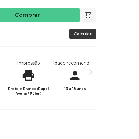
Comprar
Calcular
Impressão
Idade recomendada
Data de publicaç
Preto e Branco (Papel
13 a 18 anos
24/10/2023
Avena / Pólen)