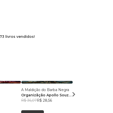
73 livros vendidos!
A Maldição do Barba Negra
É Natal ...
Organizãção Apollo Souza
Organização Apollo 
e Soraya Brito
R$ 36,07
R$ 28,56
& Soraya Brito
R$ 48,91
R$ 38,72