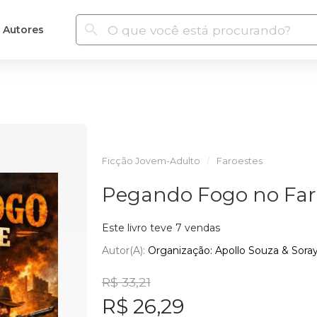
Autores
Ficção Jovem-Adulto
Faroestes
Pegando Fogo no Far
Este livro teve 7 vendas
Autor(a):
Organização: Apollo Souza & Soray
R$ 33,21
R$ 26,29