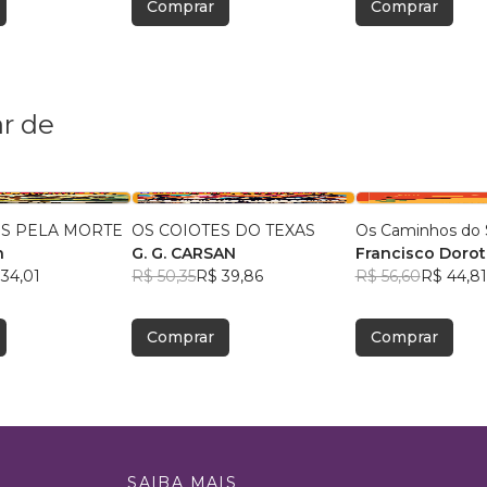
Comprar
Comprar
r de
REJEITADOS PELA MORTE
OS COIOTES DO TEXAS
Os Caminhos do 
n
G. G. CARSAN
Francisco Doro
34,01
R$ 50,35
R$ 39,86
R$ 56,60
R$ 44,81
Comprar
Comprar
SAIBA MAIS