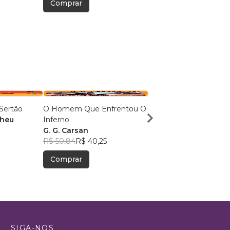
Comprar
Comprar
Sertão
O Homem Que Enfrentou O
UM CRIME PARA
theu
Inferno
PINKERTON
G. G. Carsan
R. L. PETRY
R$ 50,84
R$ 40,25
R$ 48,43
R$ 38,34
Comprar
Comprar
SIGA-NOS