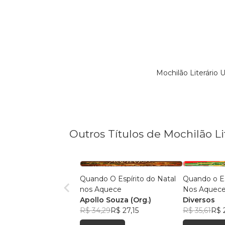
Mochilão Literário 
Outros Títulos de Mochilão Li
Quando O Espírito do Natal
Quando o Es
nos Aquece
Nos Aquec
Apollo Souza (Org.)
Diversos
R$ 34,29
R$ 27,15
R$ 35,61
R$ 