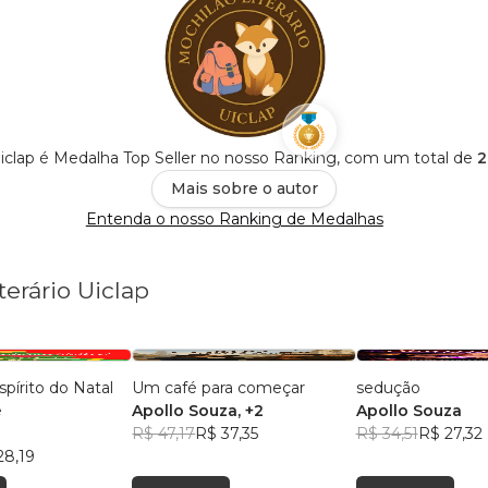
Uiclap é Medalha Top Seller no nosso Ranking, com um total de
2
Mais sobre o autor
Entenda o nosso Ranking de Medalhas
terário Uiclap
pírito do Natal
Um café para começar
sedução
e
Apollo Souza
, +2
Apollo Souza
R$ 47,17
R$ 37,35
R$ 34,51
R$ 27,32
28,19