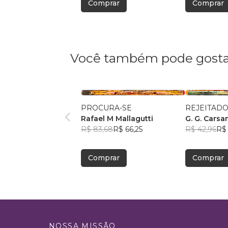
Comprar
Comprar
Você também pode gosta
PROCURA-SE
Rafael M Mallagutti
G. G. Carsa
R$ 83,68
R$ 66,25
R$ 42,96
R$ 
Comprar
Comprar
NOSSA MISSÃO