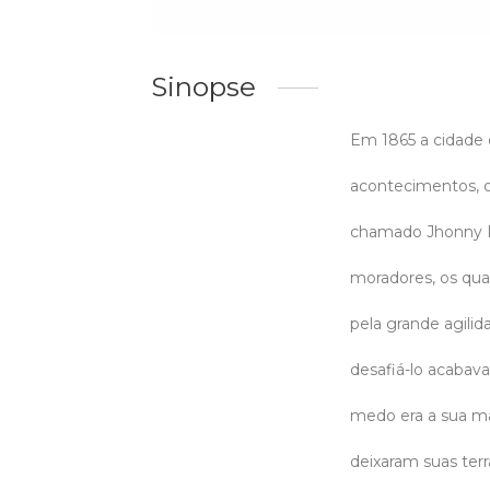
Sinopse
Em 1865 a cidade d
acontecimentos, o 
chamado Jhonny Pis
moradores, os quat
pela grande agilid
desafiá-lo acabava
medo era a sua ma
deixaram suas ter