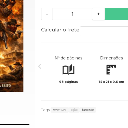
-
+
Calcular o frete
Nº de páginas
Dimensões
98 páginas
14 x 21 x 0.6 cm
Tags:
Aventura
ação
faroeste