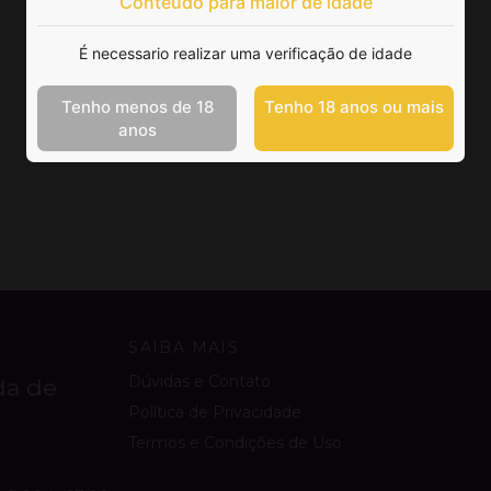
Conteúdo para maior de idade
É necessario realizar uma verificação de idade
Tenho menos de 18
Tenho 18 anos ou mais
anos
SAIBA MAIS
Dúvidas e Contato
da de
Política de Privacidade
Termos e Condições de Uso