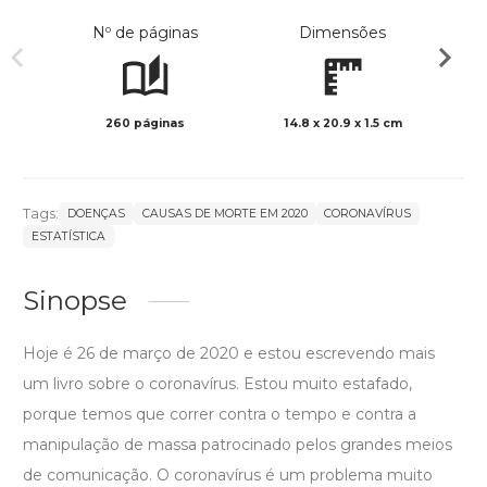
Nº de páginas
Dimensões
260 páginas
14.8 x 20.9 x 1.5 cm
Preto 
Tags:
DOENÇAS
CAUSAS DE MORTE EM 2020
CORONAVÍRUS
ESTATÍSTICA
Sinopse
Hoje é 26 de março de 2020 e estou escrevendo mais
um livro sobre o coronavírus. Estou muito estafado,
porque temos que correr contra o tempo e contra a
manipulação de massa patrocinado pelos grandes meios
de comunicação. O coronavírus é um problema muito