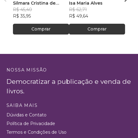
Silmara Cristina de
Isa Maria Alves
Dra. I
Azevedo e Azevedo
R$ 45,40
R$ 62,71
R$ 40
R$ 35,95
R$ 49,64
R$ 31
Comprar
Comprar
NOSSA MISSÃO
Democratizar a publicação e venda de
livros.
SAIBA MAIS
Dúvidas e Contato
Política de Privacidade
Termos e Condições de Uso