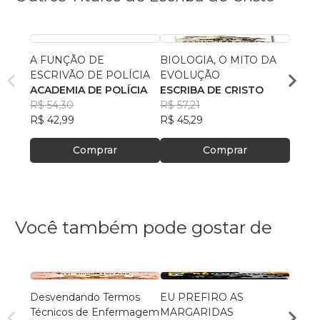
A FUNÇÃO DE
BIOLOGIA, O MITO DA
O QU
ESCRIVÃO DE POLÍCIA
EVOLUÇÃO
CATÓ
ACADEMIA DE POLÍCIA
ESCRIBA DE CRISTO
CENT
R$ 54,30
R$ 57,21
BÍBL
R$ 65
R$ 42,99
R$ 45,29
R$ 52
Comprar
Comprar
Você também pode gostar de
Desvendando Termos
EU PREFIRO AS
Asséd
Técnicos de Enfermagem
MARGARIDAS
Corpo