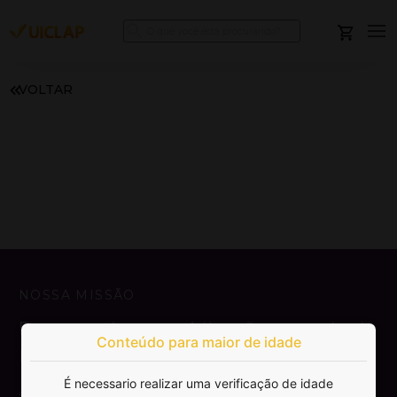
VOLTAR
NOSSA MISSÃO
Democratizar a publicação e venda de
Conteúdo para maior de idade
livros.
É necessario realizar uma verificação de idade
SAIBA MAIS