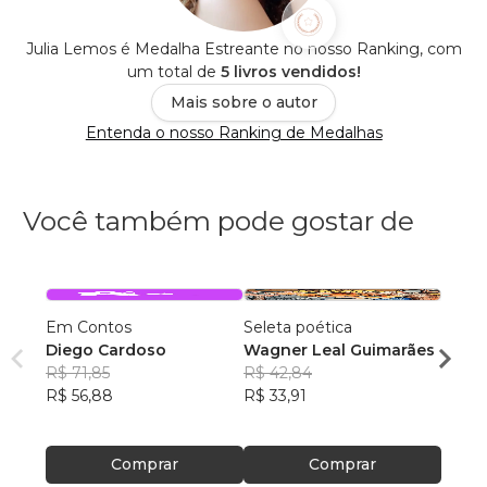
Julia Lemos é Medalha Estreante no nosso Ranking, com
um total de
5 livros vendidos!
Mais sobre o autor
Entenda o nosso Ranking de Medalhas
Você também pode gostar de
Em Contos
Seleta poética
O que
Diego Cardoso
Wagner Leal Guimarães
enten
R$ 71,85
R$ 42,84
ainda 
Carla
R$ 56,88
R$ 33,91
R$ 57
R$ 45
Comprar
Comprar