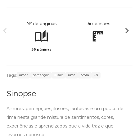
Nº de páginas
Dimensões
36 páginas
Preto 
Tags:
amor
percepção
ilusão
rima
prosa
+8
Sinopse
Amores, percepções, ilusões, fantasias e um pouco de
rima nesta grande mistura de sentimentos, cores,
experiências e aprendizados que a vida traz e que
levamos conosco.