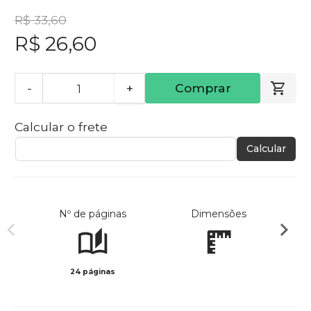
R$ 33,60
R$ 26,60
-
+
Comprar
Calcular o frete
Calcular
Nº de páginas
Dimensões
24 páginas
Col