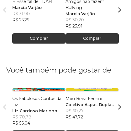
E Esse tal de TDAH
Amigos não fazem
MENI
Marcia Varjão
Bullying
MARC
R$ 31,90
Marcia Varjão
R$ 54
R$ 25,25
R$ 30,20
R$ 43
R$ 23,91
Comprar
Comprar
Você também pode gostar de
Os Fabulosos Contos da
Meu Brasil Feminil
VHS L
Liz
Coletivo Aspas Duplas
CONT
Liz Cardoso Marinho
R$ 60,27
Moni
R$ 70,78
R$ 47,72
autor
R$ 40
R$ 56,04
R$ 31