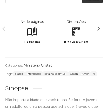
Nº de páginas
Dimensões
112 páginas
15.7 x 23 x 0.7 cm
Preto 
Ministério Cristão
Categorias:
Tags:
oração
Intercessão
Batalha Espiritual
Coach
Amor
+1
Sinopse
Não importa a idade que você tenha. Se for um jovem,
um adulto, ou uma pessoa que acha que já viveu o que