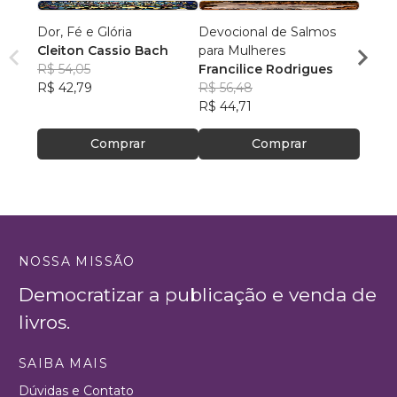
Dor, Fé e Glória
Devocional de Salmos
De Jo
Cleiton Cassio Bach
para Mulheres
Batalh
R$ 54,05
Francilice Rodrigues
Jhon 
R$ 42,79
R$ 56,48
R$ 92
R$ 44,71
R$ 73
Comprar
Comprar
NOSSA MISSÃO
Democratizar a publicação e venda de
livros.
SAIBA MAIS
Dúvidas e Contato