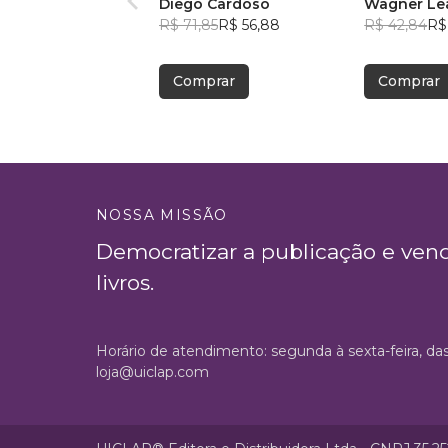
Diego Cardoso
Wagner Lea
R$ 71,85
R$ 56,88
R$ 42,84
R$
Comprar
Comprar
NOSSA MISSÃO
Democratizar a publicação e ven
livros.
Horário de atendimento: segunda à sexta-feira, da
loja@uiclap.com