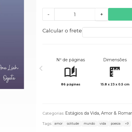
-
+
Calcular o frete
Nº de páginas
Dimensões
86 páginas
15.8 x 23 x 0.5 cm
Estágios da Vida
,
Amor & Roma
Categorias:
Tags:
amor
solitude
mundo
vida
poesia
+9