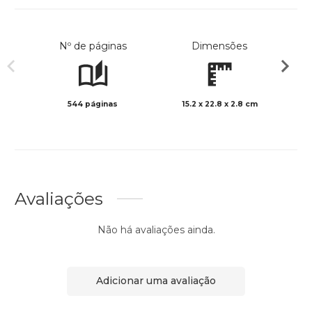
Nº de páginas
Dimensões
544 páginas
15.2 x 22.8 x 2.8 cm
Preto 
Avaliações
Não há avaliações ainda.
Adicionar uma avaliação