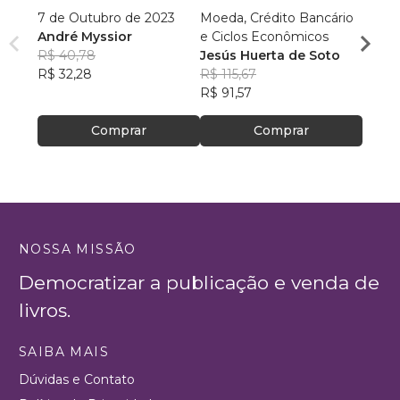
7 de Outubro de 2023
Moeda, Crédito Bancário
Realid
André Myssior
e Ciclos Econômicos
Leon
R$ 40,78
Jesús Huerta de Soto
R$ 13
R$ 32,28
R$ 115,67
R$ 10
R$ 91,57
Comprar
Comprar
NOSSA MISSÃO
Democratizar a publicação e venda de
livros.
SAIBA MAIS
Dúvidas e Contato