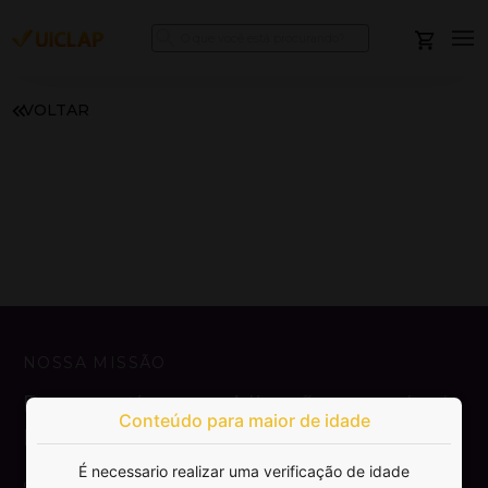
VOLTAR
NOSSA MISSÃO
Democratizar a publicação e venda de
Conteúdo para maior de idade
livros.
É necessario realizar uma verificação de idade
SAIBA MAIS