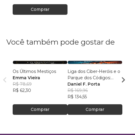
Comprar
Você também pode gostar de
Os Últimos Mestiços
Liga dos Ciber-Heróis e o
Agulh
Emma Vieira
Parque dos Códigos:
Escri
R$ 78,69
Rumo ao Desconhecido
Daniel F. Porta
R$ 79
R$ 62,30
R$ 169,96
R$ 63
R$ 134,55
Comprar
Comprar