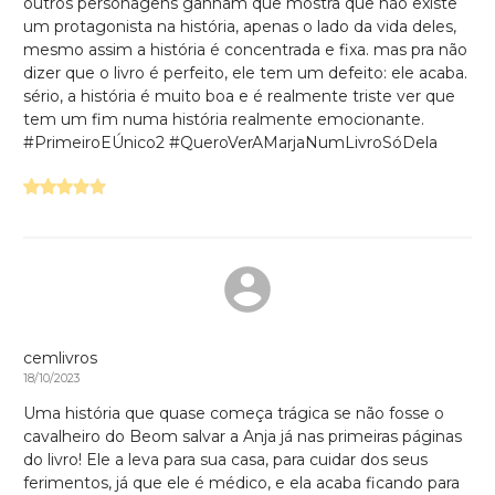
outros personagens ganham que mostra que não existe
um protagonista na história, apenas o lado da vida deles,
mesmo assim a história é concentrada e fixa. mas pra não
dizer que o livro é perfeito, ele tem um defeito: ele acaba.
sério, a história é muito boa e é realmente triste ver que
tem um fim numa história realmente emocionante.
#PrimeiroEÚnico2 #QueroVerAMarjaNumLivroSóDela
cemlivros
18/10/2023
Uma história que quase começa trágica se não fosse o
cavalheiro do Beom salvar a Anja já nas primeiras páginas
do livro! Ele a leva para sua casa, para cuidar dos seus
ferimentos, já que ele é médico, e ela acaba ficando para