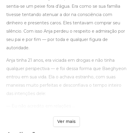
sentia-se um peixe fora d’água. Era como se sua família
tivesse tentando atenuar a dor na consciência com
dinheiro e presentes caros. Eles tentavam comprar seu
silêncio. Com isso Anja perdeu o respeito e admiração por
seu pai e por fim — por toda e qualquer figura de
autoridade.
Anja tinha 21 anos, era viciada em drogas e não tinha
qualquer perspectiva — e foi dessa forma que Baeghyeon
entrou em sua vida. Ela o achava estranho, com suas
maneiras muito perfeitas e desconfiava o tempo inteiro
das intenções dele:
— Eu não acredito em relações ...
Ver mais