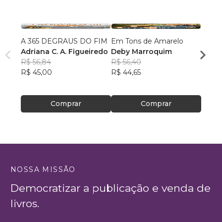
A 365 DEGRAUS DO FIM
Em Tons de Amarelo
Um Ca
Adriana C. A. Figueiredo
Deby Marroquim
Laura
R$ 56,84
R$ 56,40
R$ 13
R$ 45,00
R$ 44,65
R$ 11
Comprar
Comprar
NOSSA MISSÃO
Democratizar a publicação e venda de
livros.