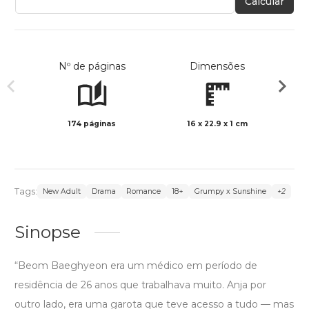
Calcular
Nº de páginas
Dimensões
174 páginas
16 x 22.9 x 1 cm
Preto 
Tags:
New Adult
Drama
Romance
18+
Grumpy x Sunshine
+2
Sinopse
“Beom Baeghyeon era um médico em período de
residência de 26 anos que trabalhava muito. Anja por
outro lado, era uma garota que teve acesso a tudo — mas