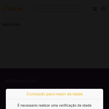
VOLTAR
NOSSA MISSÃO
Democratizar a publicação e venda de
Conteúdo para maior de idade
livros.
É necessario realizar uma verificação de idade
SAIBA MAIS