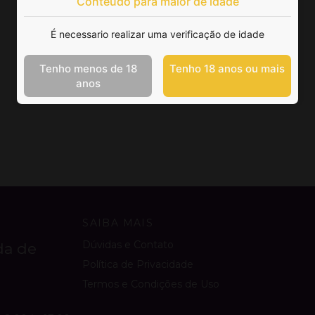
Conteúdo para maior de idade
É necessario realizar uma verificação de idade
Tenho menos de 18
Tenho 18 anos ou mais
anos
SAIBA MAIS
Dúvidas e Contato
da de
Política de Privacidade
Termos e Condições de Uso