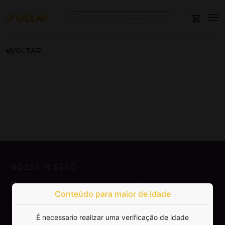
VOLTAR
NOSSA MISSÃO
Democratizar a publicação e venda de
Conteúdo para maior de idade
livros.
É necessario realizar uma verificação de idade
SAIBA MAIS