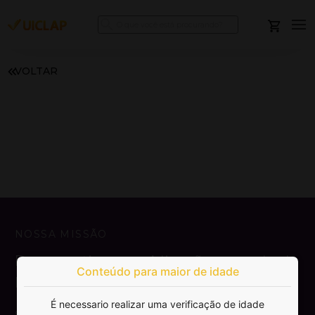
VOLTAR
NOSSA MISSÃO
Democratizar a publicação e venda de
Conteúdo para maior de idade
livros.
É necessario realizar uma verificação de idade
SAIBA MAIS