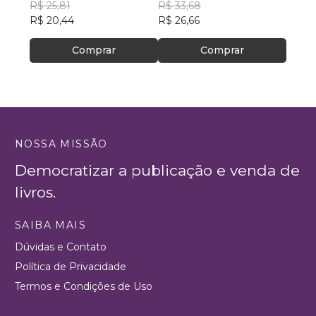
Ebenézer
R$ 25,81
Ebenézer
R$ 33,68
Eben
R$ 31
R$ 20,44
R$ 26,66
R$ 24
Comprar
Comprar
NOSSA MISSÃO
Democratizar a publicação e venda de
livros.
SAIBA MAIS
Dúvidas e Contato
Política de Privacidade
Termos e Condições de Uso