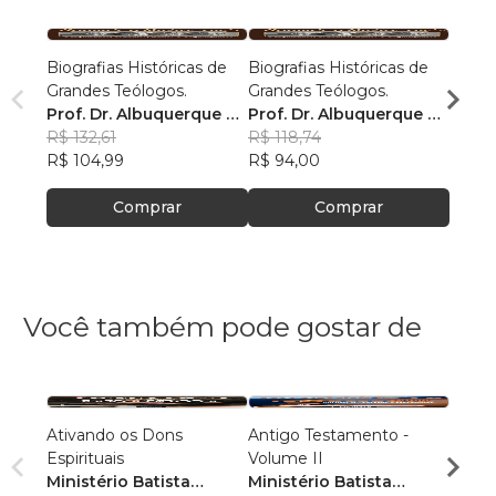
Biografias Históricas de
Biografias Históricas de
Biogra
Grandes Teólogos.
Grandes Teólogos.
Grand
Prof. Dr. Albuquerque G.
Prof. Dr. Albuquerque G.
Prof.
C.
R$ 132,61
C.
R$ 118,74
C.
R$ 121
R$ 104,99
R$ 94,00
R$ 95
Comprar
Comprar
Você também pode gostar de
Ativando os Dons
Antigo Testamento -
Antig
Espirituais
Volume II
Volum
Ministério Batista
Ministério Batista
Minis