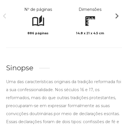
Nº de páginas
Dimensões
886 páginas
14.8 x 21 x 4.5 cm
Preto 
Sinopse
Uma das características originais da tradição reformada foi
a sua confessionalidade. Nos séculos 16 e 17, os
reformados, mais do que outras tradições protestantes,
preocuparam-se em expressar formalmente as suas
convicções doutrinárias por meio de declarações escritas.
Essas declarações foram de dois tipos: confissões de fé e