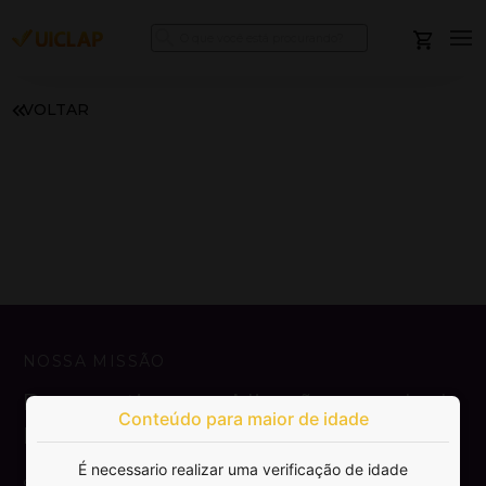
VOLTAR
NOSSA MISSÃO
Democratizar a publicação e venda de
Conteúdo para maior de idade
livros.
É necessario realizar uma verificação de idade
SAIBA MAIS