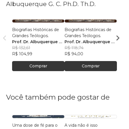
Albuquerque G. C. Ph.D. Th.D.
Biografias Históricas de
Biografias Históricas de
Biogra
Grandes Teólogos.
Grandes Teólogos.
Grand
Prof. Dr. Albuquerque G.
Prof. Dr. Albuquerque G.
Prof.
C.
R$ 132,61
C.
R$ 118,74
C.
R$ 121
R$ 104,99
R$ 94,00
R$ 95
Comprar
Comprar
Você também pode gostar de
Uma dose de fé para o
A vida não é isso
118 A