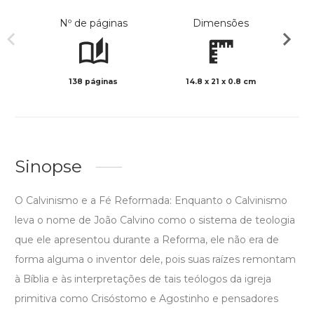
Nº de páginas
Dimensões
138 páginas
14.8 x 21 x 0.8 cm
Preto 
Sinopse
O Calvinismo e a Fé Reformada: Enquanto o Calvinismo
leva o nome de João Calvino como o sistema de teologia
que ele apresentou durante a Reforma, ele não era de
forma alguma o inventor dele, pois suas raízes remontam
à Bíblia e às interpretações de tais teólogos da igreja
primitiva como Crisóstomo e Agostinho e pensadores