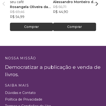
seu café
Alessandro Monteiro de
Rosan
Rosangela Oliveira da
Menezes
R$ 56,71
Feito
R$ 43
Silva
R$ 69,46
R$ 44,90
R$ 34
R$ 54,99
Comprar
Comprar
NOSSA MISSÃO
Democratizar a publicação e venda de
livros.
SAIBA MAIS
Dúvidas e Contato
Política de Privacidade