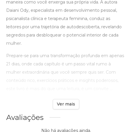
maneira como você enxerga sua própria vida. A autora
Daiani Ody, especialista em desenvolvimento pessoal,
psicanalista clínica e terapeuta feminina, conduz as
leitores por uma trajetória de autodescoberta, revelando
segredos para desbloquear o potencial interior de cada
mulher.
Prepare-se para uma transformação profunda em apenas
21 dias, onde cada capítulo é um passo vital rumo à
mulher extraordinária que você sempre quis ser. Com
conteúdo rico, exercícios práticos e insights poderosos,
este livro é mais do que uma leitura, é um convite ...
Ver mais
Avaliações
Não há avaliações ainda.