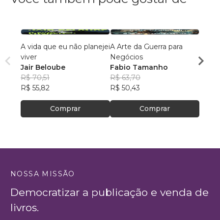
A vida que eu não planejei
A Arte da Guerra para
De al
viver
Negócios
dema
Jair Beloube
Fabio Tamanho
Ellen
R$ 70,51
R$ 63,70
R$ 51
R$ 55,82
R$ 50,43
R$ 41
Comprar
Comprar
NOSSA MISSÃO
Democratizar a publicação e venda de
livros.