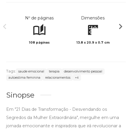
Nº de páginas
Dimensões
108 páginas
13.8 x 20.9 x 0.7 cm
Preto 
Tags:
saude emocional
terapia
desenvolvimento pessoal
autoestima feminina
relacionamentos
+4
Sinopse
Em "21 Dias de Transformação - Desvendando os
Segredos da Mulher Extraordinária", mergulhe em uma
jornada emocionante e inspiradora que irá revolucionar a