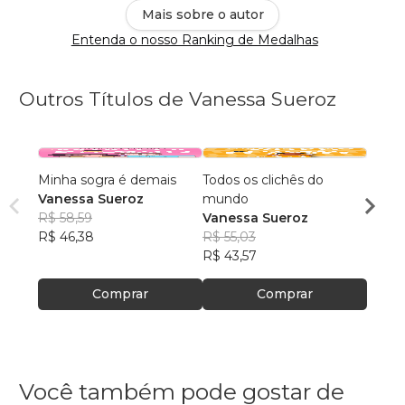
Mais sobre o autor
Entenda o nosso Ranking de Medalhas
Outros Títulos de Vanessa Sueroz
Minha sogra é demais
Todos os clichês do
Conqu
Vanessa Sueroz
mundo
Vanes
R$ 58,59
Vanessa Sueroz
R$ 71
R$ 46,38
R$ 55,03
R$ 56
R$ 43,57
Comprar
Comprar
Você também pode gostar de