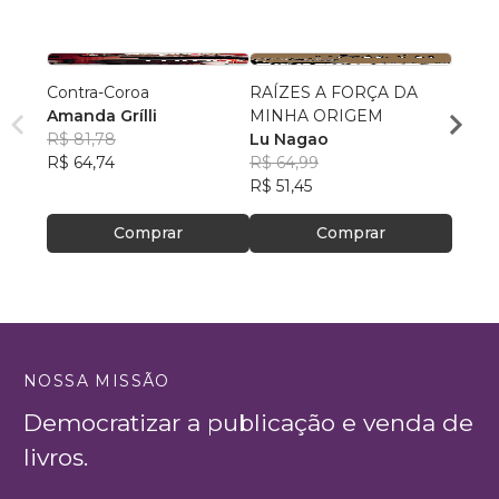
Contra-Coroa
RAÍZES A FORÇA DA
Fúria
Amanda Grílli
MINHA ORIGEM
Patri
R$ 81,78
Lu Nagao
R$ 69
R$ 64,74
R$ 64,99
R$ 54
R$ 51,45
Comprar
Comprar
NOSSA MISSÃO
Democratizar a publicação e venda de
livros.