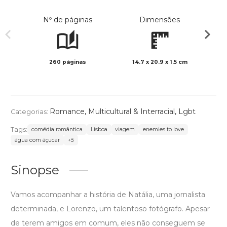
Nº de páginas
Dimensões
260 páginas
14.7 x 20.9 x 1.5 cm
Preto 
Romance
,
Multicultural & Interracial
,
Lgbt
Categorias:
Tags:
comédia romântica
Lisboa
viagem
enemies to love
água com áçucar
+5
Sinopse
Vamos acompanhar a história de Natália, uma jornalista
determinada, e Lorenzo, um talentoso fotógrafo. Apesar
de terem amigos em comum, eles não conseguem se