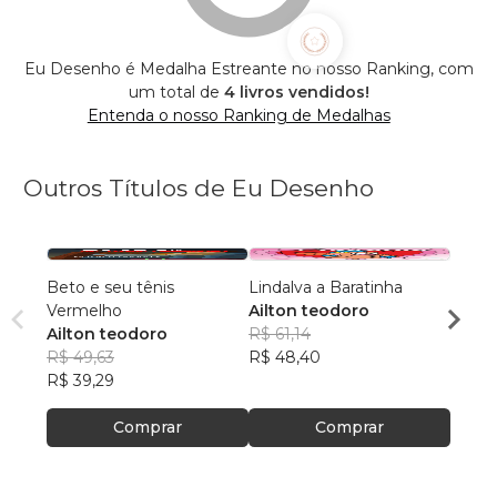
Eu Desenho é Medalha Estreante no nosso Ranking, com
um total de
4 livros vendidos!
Entenda o nosso Ranking de Medalhas
Outros Títulos de Eu Desenho
Beto e seu tênis
Lindalva a Baratinha
Bênio
Vermelho
Ailton teodoro
Quadr
Ailton teodoro
R$ 61,14
Ailto
R$ 49,63
R$ 48,40
R$ 49
R$ 39,29
R$ 38
Comprar
Comprar