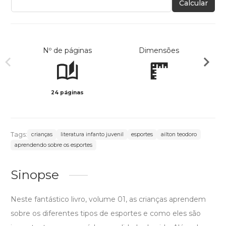
Calcular
Nº de páginas
Dimensões
24 páginas
Col
Tags:
crianças
literatura infanto juvenil
esportes
ailton teodoro
aprendendo sobre os esportes
Sinopse
Neste fantástico livro, volume 01, as crianças aprendem
sobre os diferentes tipos de esportes e como eles são