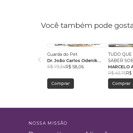
Você também pode gosta
Guarda do Pet
TUDO QUE
Dr. João Carlos Odenik
SABER SO
Junior
R$ 73,34
R$ 58,06
PROCESSO
MARCELO A
RESENDE 
R$ 43,75
R$ 
Comprar
Comprar
NOSSA MISSÃO