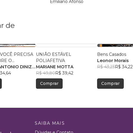
Emiliano Afonso
r de
 VOCÊ PRECISA
UNIÃO ESTÁVEL
Bens Casados
BRE O
POLIAFETIVA
Leonor Morais
 DE DIVÓRCIO
NTONIO DINIZ
MARIANE MOTTA
R$ 43,23
R$ 34,22
MACHADO
34,64
R$ 49,80
R$ 39,42
Comprar
Comprar
SAIBA MAIS
Dúvidas e Contato