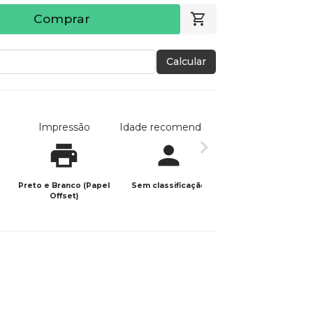
Comprar
Calcular
Impressão
Idade recomendada
Data de publicaç
Preto e Branco (Papel
Sem classificação
07/01/2021
Offset)