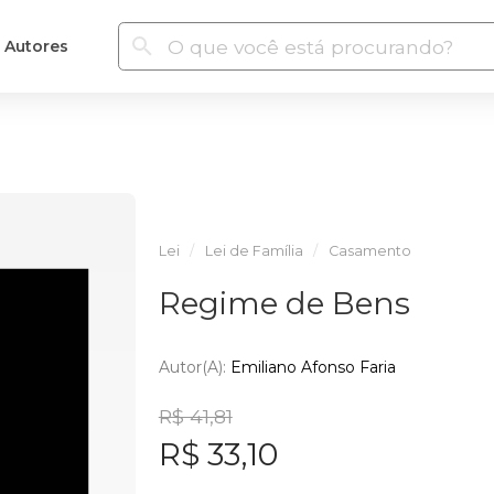
Autores
Lei
Lei de Família
Casamento
Regime de Bens
Autor(a):
Emiliano Afonso Faria
R$ 41,81
R$ 33,10