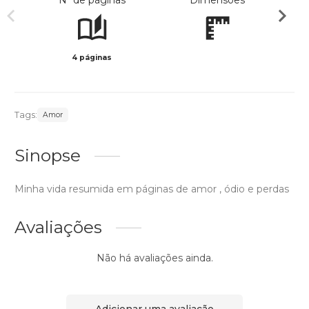
Nº de páginas
Dimensões
4 páginas
Preto 
Tags:
Amor
Sinopse
Minha vida resumida em páginas de amor , ódio e perdas
Avaliações
Não há avaliações ainda.
Adicionar uma avaliação