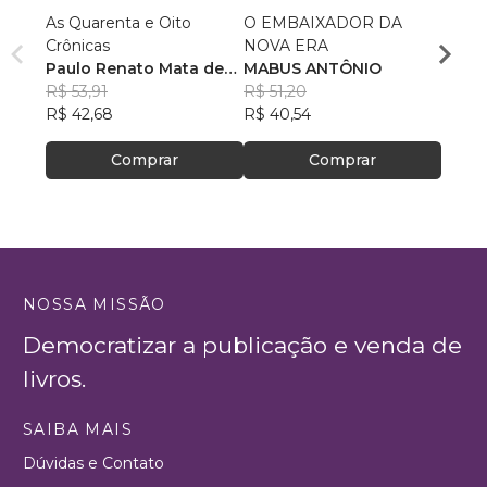
As Quarenta e Oito
O EMBAIXADOR DA
A Pró
Crônicas
NOVA ERA
Grand
Paulo Renato Mata de
MABUS ANTÔNIO
Berna
Lacerda
R$ 53,91
R$ 51,20
R$ 59
R$ 42,68
R$ 40,54
R$ 46
Comprar
Comprar
NOSSA MISSÃO
Democratizar a publicação e venda de
livros.
SAIBA MAIS
Dúvidas e Contato