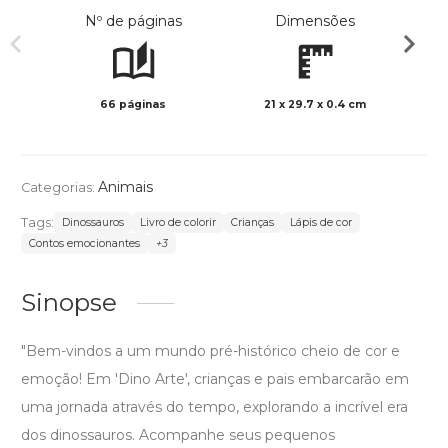
Nº de páginas
Dimensões
66 páginas
21 x 29.7 x 0.4 cm
Preto 
Animais
Categorias:
Tags:
Dinossauros
Livro de colorir
Crianças
Lápis de cor
Contos emocionantes
+3
Sinopse
"Bem-vindos a um mundo pré-histórico cheio de cor e
emoção! Em 'Dino Arte', crianças e pais embarcarão em
uma jornada através do tempo, explorando a incrível era
dos dinossauros. Acompanhe seus pequenos