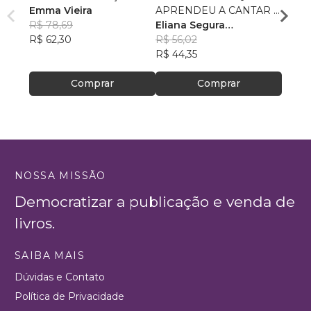
Emma Vieira
APRENDEU A CANTAR E
Loren
R$ 78,69
VOAR
Eliana Segura
Corre
R$ 43
R$ 62,30
Fernandes
R$ 56,02
R$ 34
R$ 44,35
Comprar
Comprar
NOSSA MISSÃO
Democratizar a publicação e venda de
livros.
SAIBA MAIS
Dúvidas e Contato
Política de Privacidade