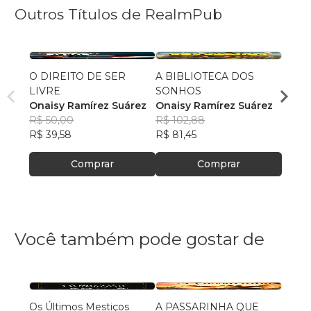
Outros Títulos de RealmPub
O DIREITO DE SER
A BIBLIOTECA DOS
O SI
LIVRE
SONHOS
SON
Onaisy Ramírez Suárez
Onaisy Ramírez Suárez
Onais
R$ 50,00
R$ 102,88
R$ 50
R$ 39,58
R$ 81,45
R$ 39
Comprar
Comprar
Você também pode gostar de
Os Últimos Mestiços
A PASSARINHA QUE
O Cava