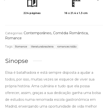
224 páginas
16 x 21.4 x 1.3 cm
Preto 
Contemporâneo
,
Comédia Romântica
,
Categorias:
Romance
Tags:
Romance
literaturabrasileira
romancecristão
Sinopse
Elisa é batalhadora e está sempre disposta a ajudar a
todos, por isso, muitas vezes se esquece de viver sua
própria história. Ama culinária e tudo que ela possa
oferecer, assim, graças a sua dedicação ganha uma bolsa
de estudos numa renomada escola gastronômica em
Madrid, enxergando uma oportunidade de vida melhor