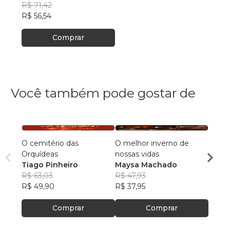
R$ 71,42
R$ 56,54
Comprar
Você também pode gostar de
O cemitério das
O melhor inverno de
Filhos
Orquídeas
nossas vidas
Rafae
Tiago Pinheiro
Maysa Machado
Ventu
R$ 59
R$ 63,03
R$ 47,93
R$ 46
R$ 49,90
R$ 37,95
Comprar
Comprar