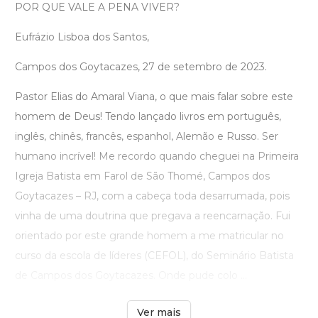
POR QUE VALE A PENA VIVER?
Eufrázio Lisboa dos Santos,
Campos dos Goytacazes, 27 de setembro de 2023.
Pastor Elias do Amaral Viana, o que mais falar sobre este
homem de Deus! Tendo lançado livros em português,
inglês, chinês, francês, espanhol, Alemão e Russo. Ser
humano incrível! Me recordo quando cheguei na Primeira
Igreja Batista em Farol de São Thomé, Campos dos
Goytacazes – RJ, com a cabeça toda desarrumada, pois
vinha de uma doutrina que pregava a reencarnação. Fui
orientado por este grande homem a me matricular no
curso da escola de líderes (CEFOL), do Seminário Batista
de Campos dos Goytacazes. Onde pude colo ...
Ver mais