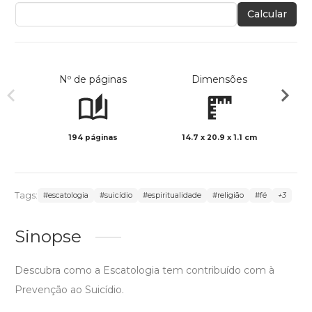
Calcular
Nº de páginas
Dimensões
194 páginas
14.7 x 20.9 x 1.1 cm
Preto 
Tags:
#escatologia
#suicídio
#espiritualidade
#religião
#fé
+3
Sinopse
Descubra como a Escatologia tem contribuído com à
Prevenção ao Suicídio.