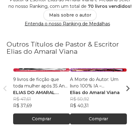
no nosso Ranking, com um total de
70 livros vendidos!
Mais sobre o autor
Entenda o nosso Ranking de Medalhas
Outros Títulos de Pastor & Escritor
Elias do Amaral Viana
9 livros de ficção que
A Morte do Autor: Um
TERA
toda mulher após 35 Anos
livro 100% IA –
INTE
mais leem
ELIAS DO AMARAL
Inteligência Artificial
Elias do Amaral Viana
ARTIF
Elias
VIANA
R$ 47,61
R$ 50,92
R$ 63
R$ 37,69
R$ 40,31
R$ 49
Comprar
Comprar