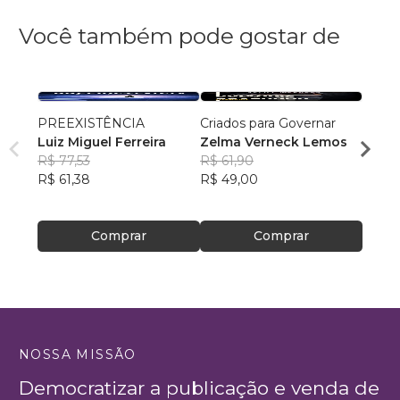
Você também pode gostar de
PREEXISTÊNCIA
Criados para Governar
A Sen
Luiz Miguel Ferreira
Zelma Verneck Lemos
Samue
R$ 77,53
R$ 61,90
Chies
R$ 94
R$ 61,38
R$ 49,00
R$ 75
Comprar
Comprar
NOSSA MISSÃO
Democratizar a publicação e venda de