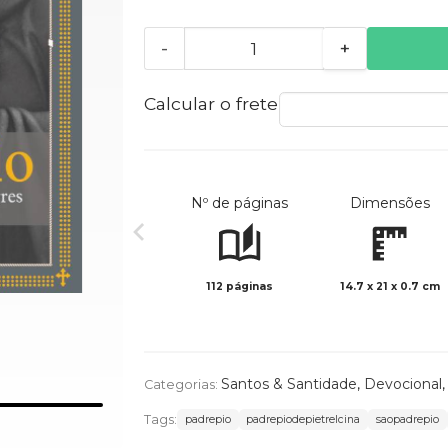
-
+
Calcular o frete
Nº de páginas
Dimensões
112 páginas
14.7 x 21 x 0.7 cm
Santos & Santidade
,
Devocional
Categorias:
Tags:
padrepio
padrepiodepietrelcina
saopadrepio