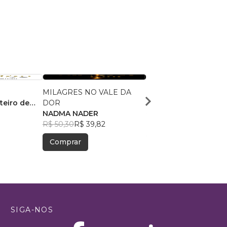
MILAGRES NO VALE DA
118 Atributos de Deus
teiro de
DOR
Rosangela da Silva F
NADMA NADER
R$ 43,52
R$ 34,45
R$ 50,30
R$ 39,82
Comprar
Comprar
SIGA-NOS