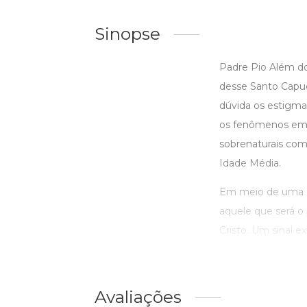
Sinopse
Padre Pio Além do
desse Santo Capu
dúvida os estigma
os fenômenos em 
sobrenaturais com
Idade Média.
Em meio de uma gr
aquele que será o 
Cristo. Um sinal ex
Avaliações