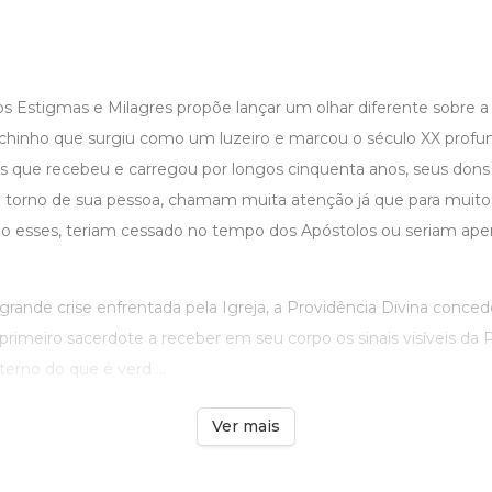
s Estigmas e Milagres propõe lançar um olhar diferente sobre a
chinho que surgiu como um luzeiro e marcou o século XX prof
s que recebeu e carregou por longos cinquenta anos, seus dons 
torno de sua pessoa, chamam muita atenção já que para muito
o esses, teriam cessado no tempo dos Apóstolos ou seriam ape
ande crise enfrentada pela Igreja, a Providência Divina conc
primeiro sacerdote a receber em seu corpo os sinais visíveis da 
terno do que é verd ...
Ver mais