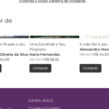
Entenda o nosso Ranking de Medalhas
r de
 fé para o seu
Uma Escolhida e Seu
A vida não é isso
Propósito
Alessandro Mon
liveira da Silva
Maria Fernandes
Menezes
R$ 56,71
R$ 44,90
 54,99
R$ 73,72
R$ 58,36
Comprar
Comprar
SAIBA MAIS
Dúvidas e Contato