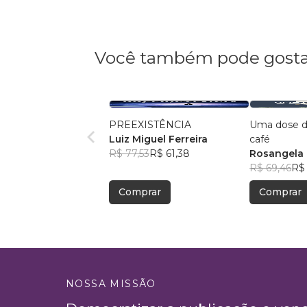
Você também pode gosta
PREEXISTÊNCIA
Uma dose de
Luiz Miguel Ferreira
café
R$ 77,53
R$ 61,38
Rosangela O
R$ 69,46
R$
Comprar
Comprar
NOSSA MISSÃO