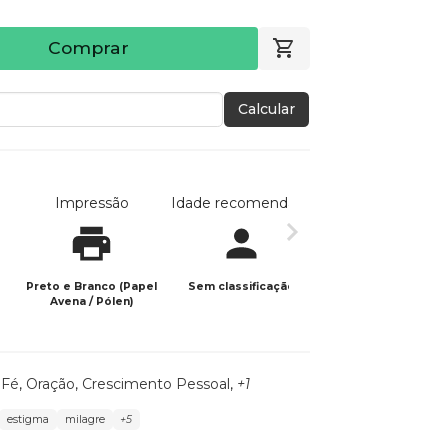
Comprar
Calcular
Impressão
Idade recomendada
Data de publicaç
Preto e Branco (Papel
Sem classificação
28/09/2023
Avena / Pólen)
,
Fé
,
Oração
,
Crescimento Pessoal
,
+1
estigma
milagre
+5