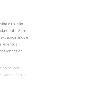
 vida e missão
undamente. Sem
extraordinários e
s, eventos
nas lendas da
ede ao mundo
Paixão de Jesus