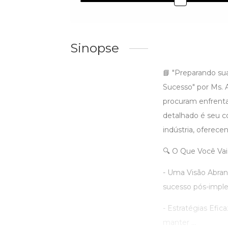
Sinopse
📘 "Preparando su
Sucesso" por Ms. 
procuram enfrenta
detalhado é seu 
indústria, oferece
🔍 O Que Você Vai
- Uma Visão Abra
sucesso pós-impl
- Estratégias Efic
manter ...