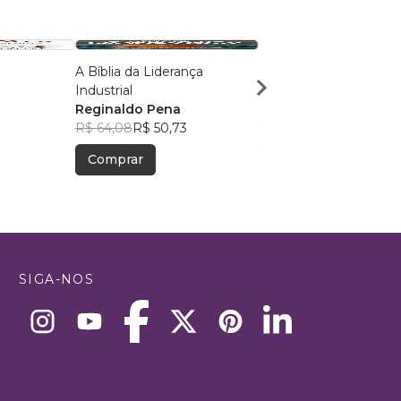
A Bíblia da Liderança
Liderar com Alma, Viv
Industrial
Propósito
1
Reginaldo Pena
Ana Mayarin
R$ 64,08
R$ 50,73
R$ 101,96
R$ 80,72
Comprar
Comprar
SIGA-NOS