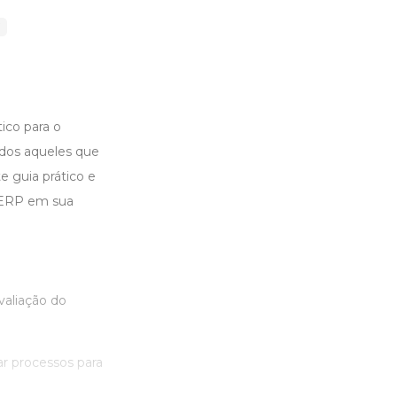
5
ico para o
odos aqueles que
 guia prático e
 ERP em sua
aliação do
ar processos para