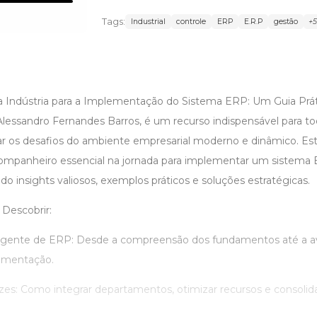
Tags:
Industrial
controle
ERP
E.R.P
gestão
+
a Indústria para a Implementação do Sistema ERP: Um Guia Prát
Alessandro Fernandes Barros, é um recurso indispensável para t
r os desafios do ambiente empresarial moderno e dinâmico. Este
companheiro essencial na jornada para implementar um sistema
ndo insights valiosos, exemplos práticos e soluções estratégicas.
 Descobrir:
ngente de ERP: Desde a compreensão dos fundamentos até a av
ementação.
azes: Como integrar departamentos, otimizar recursos e consolid