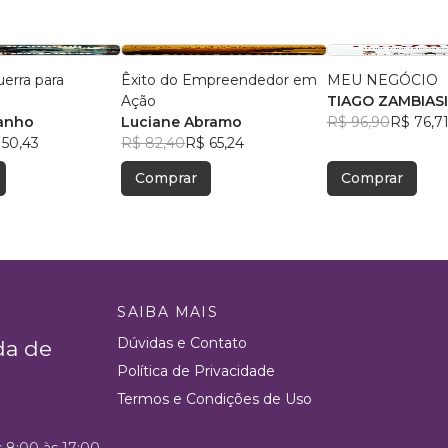
uerra para
Êxito do Empreendedor em
MEU NEGÓCIO
Ação
TIAGO ZAMBIASI
anho
Luciane Abramo
R$ 96,90
R$ 76,7
 50,43
R$ 82,40
R$ 65,24
Comprar
Comprar
SAIBA MAIS
Dúvidas e Contato
da de
Política de Privacidade
Termos e Condições de Uso