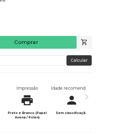
Comprar
Calcular
Impressão
Idade recomendada
Data de publicaç
Preto e Branco (Papel
Sem classificação
26/09/2023
Avena / Pólen)