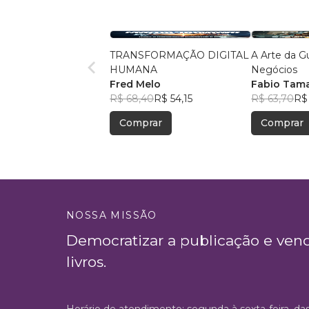
TRANSFORMAÇÃO DIGITAL
A Arte da G
HUMANA
Negócios
Fred Melo
Fabio Tam
R$ 68,40
R$ 54,15
R$ 63,70
R$
Comprar
Comprar
NOSSA MISSÃO
Democratizar a publicação e ven
livros.