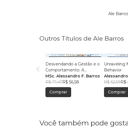
Ale Barro
Outros Títulos de Ale Barros
Desvendando a Gestão e o
Unraveling
Comportamento: A
Behavior
Liderança do Futuro
MSc. Alessandro F. Barros
Alessandro
R$ 71,47
R$ 56,58
R$ 52,59
R$ 
Comprar
Comprar
Você também pode gosta