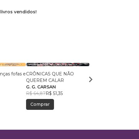
 livros vendidos!
nças fofas e
CRÔNICAS QUE NÃO
O lugar que me habita
QUEREM CALAR
Tiago Ferro Pavan
G. G. CARSAN
R$ 101,04
R$ 79,99
1
R$ 64,87
R$ 51,35
Comprar
Comprar