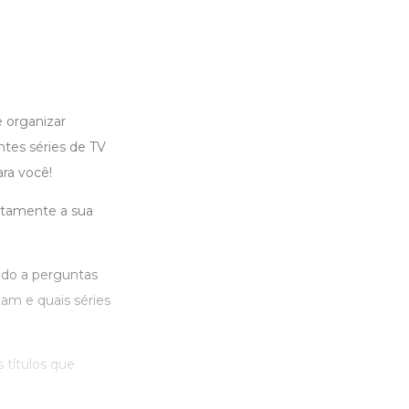
 organizar
tes séries de TV
ara você!
itamente a sua
do a perguntas
am e quais séries
s títulos que