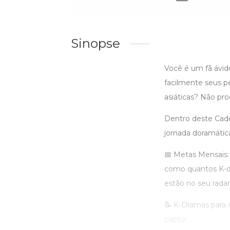
Sinopse
Você é um fã ávid
facilmente seus p
asiáticas? Não pro
Dentro deste Cad
jornada doramátic
📅 Metas Mensais
como quantos K-dr
estão no seu radar
📝 K-Dramas para As
captur ...