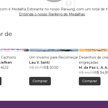
l.com é Medalha Estreante no nosso Ranking, com um total de
1
Entenda o nosso Ranking de Medalhas
r de
 Cachorro
Um Inverno para Recomeçar
Desenhos de cria
Liefken
Lau V. Santi
engraçadas
45,12
R$ 63,79
R$ 50,50
M. da Paz L. A. A.
R$ 44,09
R$ 34,9
Comprar
Comprar