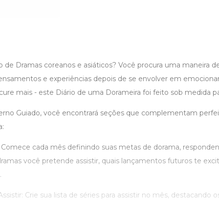
o de Dramas coreanos e asiáticos? Você procura uma maneira de
ensamentos e experiências depois de se envolver em emocionan
cure mais - este Diário de uma Dorameira foi feito sob medida p
erno Guiado, você encontrará seções que complementam perfe
a:
: Comece cada mês definindo suas metas de dorama, responden
amas você pretende assistir, quais lançamentos futuros te excit
.
sistir: Crie sua lista de séries para assistir no mês, destacando o