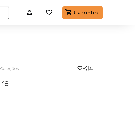
Carrinho
& Coleções
ira