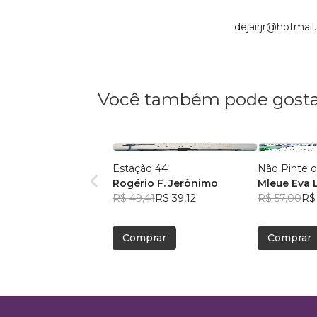
dejairjr@hotmai
Você também pode gosta
Estação 44
Não Pinte o
Rogério F. Jerônimo
Mleue Eva 
R$ 49,41
R$ 39,12
R$ 57,00
R$ 
Comprar
Comprar