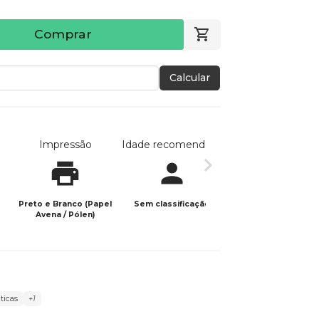
Comprar
Calcular
Impressão
Idade recomendada
Data de publicaç
Preto e Branco (Papel
Sem classificação
26/09/2023
Avena / Pólen)
áticas
+1