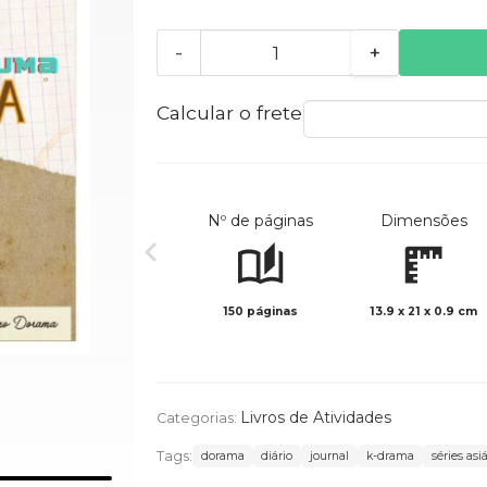
-
+
Calcular o frete
Nº de páginas
Dimensões
150 páginas
13.9 x 21 x 0.9 cm
Livros de Atividades
Categorias:
Tags:
dorama
diário
journal
k-drama
séries asi