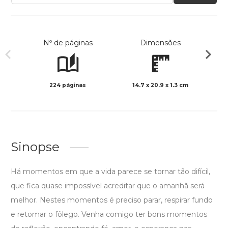
Nº de páginas
Dimensões
224 páginas
14.7 x 20.9 x 1.3 cm
Preto 
Sinopse
Há momentos em que a vida parece se tornar tão difícil,
que fica quase impossível acreditar que o amanhã será
melhor. Nestes momentos é preciso parar, respirar fundo
e retomar o fôlego. Venha comigo ter bons momentos