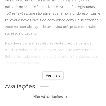
de reflexão, encontrando fé, amor, e esperança nas
palavras do Mestre Jesus. Neste livro estão registradas
100 reflexões, que irão ativar sua fé no mundo espiritual, e
te levar a novos níveis de comunhão com Deus, fazendo
você romper alcançando uma vida próspera e de muito
sucesso no Espírito.
Não deixe de falar as palavras deste Livro da Lei e de
meditar nelas de dia e de noite, para que você cumpra
fielmente tudo o que nele está escrito. Só então os seus
caminhos prosperarão ...
Ver mais
Avaliações
Não há avaliações ainda.