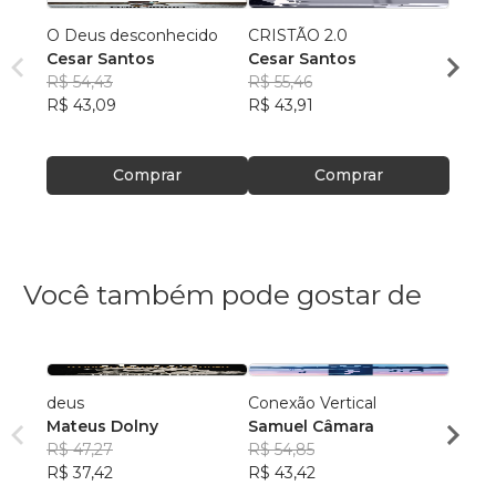
O Deus desconhecido
CRISTÃO 2.0
Ursos
Cesar Santos
Cesar Santos
Cesar
R$ 54,43
R$ 55,46
R$ 56
R$ 43,09
R$ 43,91
R$ 44
Comprar
Comprar
Você também pode gostar de
deus
Conexão Vertical
O qua
Mateus Dolny
Samuel Câmara
d'Art
R$ 47,27
R$ 54,85
Bened
R$ 37,42
R$ 43,42
R$ 41