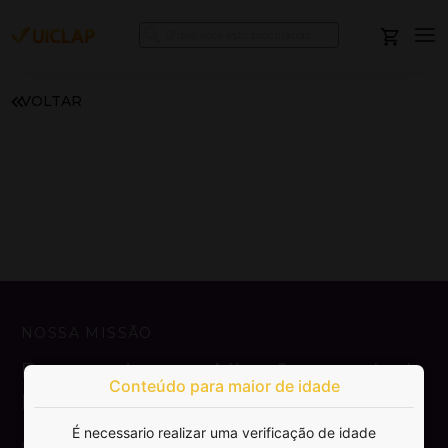
VOLTAR
NOSSA MISSÃO
Democratizar a publicação e venda de
Conteúdo para maior de idade
livros.
É necessario realizar uma verificação de idade
SAIBA MAIS