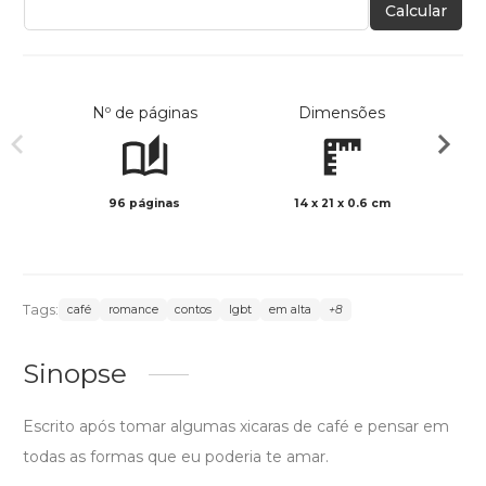
Calcular
Nº de páginas
Dimensões
96 páginas
14 x 21 x 0.6 cm
Preto 
Tags:
café
romance
contos
lgbt
em alta
+8
Sinopse
Escrito após tomar algumas xicaras de café e pensar em
todas as formas que eu poderia te amar.