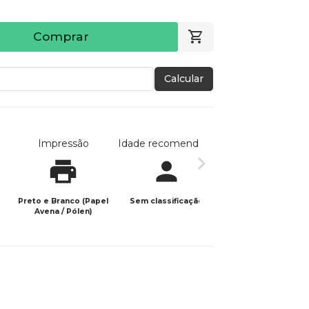
Comprar
Calcular
Impressão
Idade recomendada
Data de publicaç
Preto e Branco (Papel
Sem classificação
24/09/2023
Avena / Pólen)