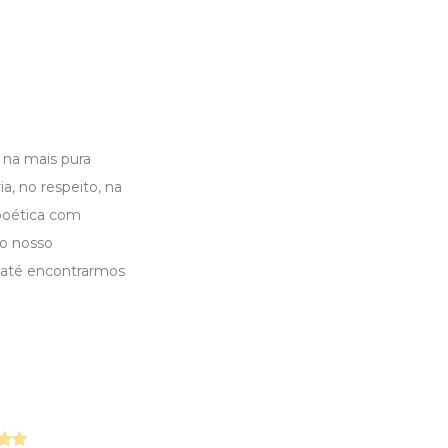
 na mais pura
a, no respeito, na
 poética com
do nosso
 até encontrarmos