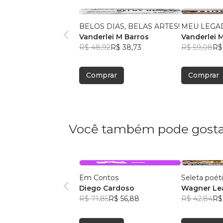
BELOS DIAS, BELAS ARTES!
MEU LEGAD
Vanderlei M Barros
Vanderlei 
R$ 48,92
R$ 38,73
R$ 59,08
R$
Comprar
Comprar
Você também pode gosta
Em Contos
Seleta poét
Diego Cardoso
Wagner Lea
R$ 71,85
R$ 56,88
R$ 42,84
R$