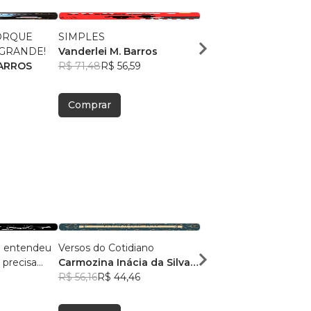
ORQUE
SIMPLES
MEU LEGADO- sermõ
 GRANDE!
Vanderlei M. Barros
Vanderlei M Barros
BARROS
R$ 71,48
R$ 56,59
R$ 54,51
R$ 43,15
Comprar
Comprar
á entendeu
Versos do Cotidiano
Poesia 043
 precisa
Carmozina Inácia da Silva
Menor Npr
Rodrigues
R$ 56,16
R$ 44,46
R$ 48,00
R$ 38,00