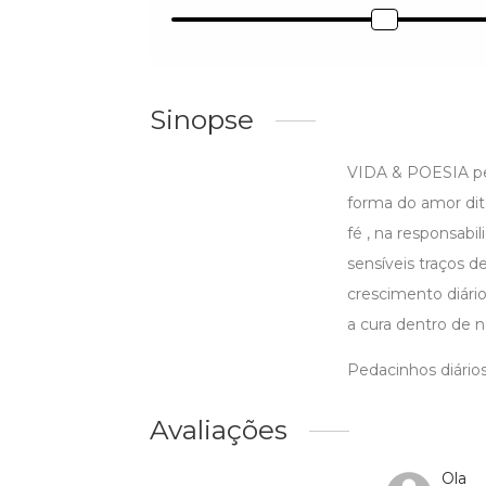
Sinopse
VIDA & POESIA perc
forma do amor dito
fé , na responsab
sensíveis traços d
crescimento diár
a cura dentro de n
Pedacinhos diários
Avaliações
Ola