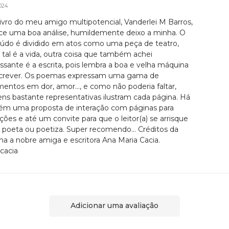
024
livro do meu amigo multipotencial, Vanderlei M Barros,
e uma boa análise, humildemente deixo a minha. O
údo é dividido em atos como uma peça de teatro,
tal é a vida, outra coisa que também achei
essante é a escrita, pois lembra a boa e velha máquina
crever. Os poemas expressam uma gama de
mentos em dor, amor..., e como não poderia faltar,
ns bastante representativas ilustram cada página. Há
m uma proposta de interação com páginas para
ções e até um convite para que o leitor(a) se arrisque
poeta ou poetiza. Super recomendo... Créditos da
ha a nobre amiga e escritora Ana Maria Cacia.
cacia
Adicionar uma avaliação