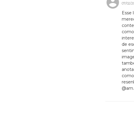
07/02/2
Esse 
merec
conte
como 
inter
de es
senti
image
també
anota
como 
resen
@am.