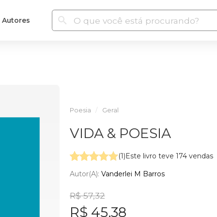
Autores
Poesia
Geral
VIDA & POESIA
(1)
Este livro teve 174 vendas
Autor(a):
Vanderlei M Barros
R$ 57,32
R$ 45,38