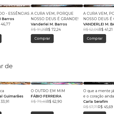
O - ESSÊNCIAS
A CURA VEM, PORQUE
A CURA VEM, P
M Barros
NOSSO DEUS É GRANDE!
NOSSO DEUS É
 46,77
Vanderlei M. Barros
VANDERLEI M. 
R$ 91,25
R$ 72,24
R$ 52,06
R$ 41,21
Comprar
Comprar
r de
ica
O OUTRO EM MIM
O que a mente j
l Guimarães
FÁBIO FERREIRA
e o coração ainda
 33,91
R$ 79,45
R$ 62,90
aceitar
Carla Serafim
R$ 57,71
R$ 45,69