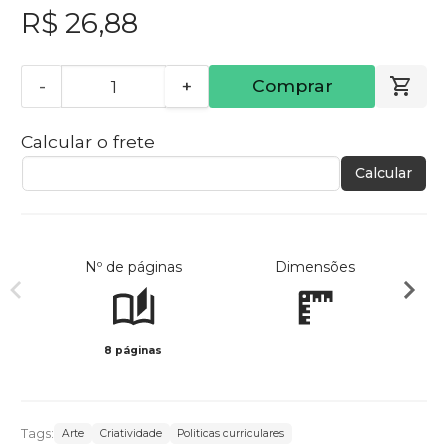
R$ 26,88
-
+
Comprar
Calcular o frete
Calcular
Nº de páginas
Dimensões
8 páginas
Preto 
Tags:
Arte
Criatividade
Politicas curriculares