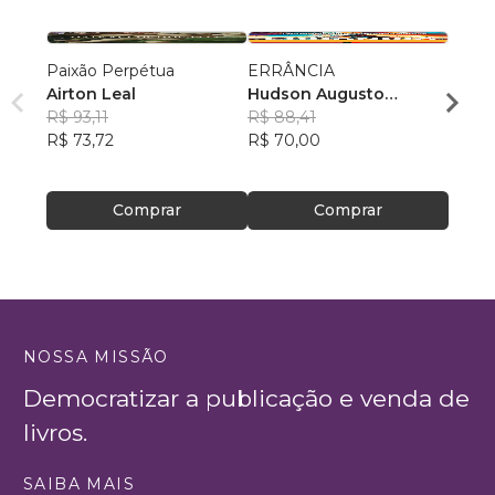
Paixão Perpétua
ERRÂNCIA
POE
Airton Leal
Hudson Augusto
Ryldo
R$ 93,11
Rodrigues Bonomo
R$ 88,41
Sousa
R$ 43
R$ 73,72
R$ 70,00
R$ 34
Comprar
Comprar
NOSSA MISSÃO
Democratizar a publicação e venda de
livros.
SAIBA MAIS