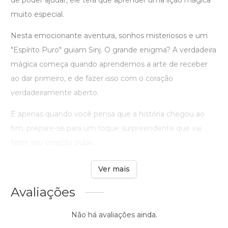
de poder ajudar, ele terá que aprender uma lição mágica
muito especial.
Nesta emocionante aventura, sonhos misteriosos e um
"Espírito Puro" guiam Sinj. O grande enigma? A verdadeira
mágica começa quando aprendemos a arte de receber
ao dar primeiro, e de fazer isso com o coração
verdadeiramente aberto.
E apenas quando você pensa que a história chegou ao
fim, prepare-se para um toque surpreendente que vai
fazer seu coração pular ...
Ver mais
Avaliações
Não há avaliações ainda.