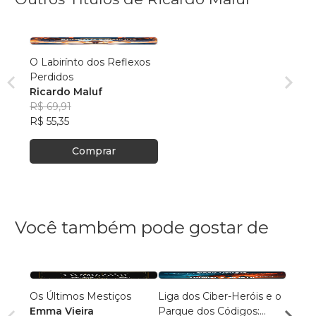
O Labirínto dos Reflexos
Perdidos
Ricardo Maluf
R$ 69,91
R$ 55,35
Comprar
Você também pode gostar de
Os Últimos Mestiços
Liga dos Ciber-Heróis e o
Agulh
Emma Vieira
Parque dos Códigos:
Escri