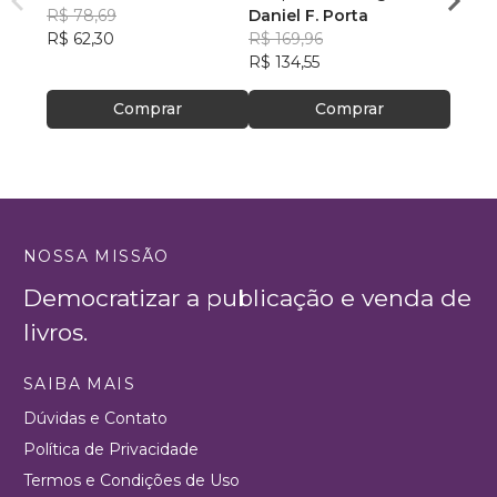
R$ 78,69
Rumo ao Desconhecido
Daniel F. Porta
R$ 79
R$ 62,30
R$ 169,96
R$ 63
R$ 134,55
Comprar
Comprar
NOSSA MISSÃO
Democratizar a publicação e venda de
livros.
SAIBA MAIS
Dúvidas e Contato
Política de Privacidade
Termos e Condições de Uso