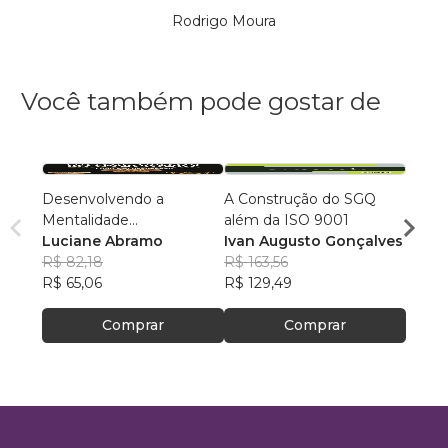
Rodrigo Moura
Você também pode gostar de
Desenvolvendo a
A Construção do SGQ
Manua
Mentalidade
além da ISO 9001
Plane
Empreendedora
Luciane Abramo
Ivan Augusto Gonçalves
Estra
Rodri
R$ 82,18
R$ 163,56
R$ 94
R$ 65,06
R$ 129,49
R$ 75
Comprar
Comprar