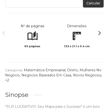
Calcular
Nº de páginas
Dimensões
60 páginas
13.5 x 21.1 x 0.4 cm
Preto 
Matemática Empresarial
,
Direto
,
Mulheres No
Categorias:
Negócio
,
Negócios Baseados Em Casa
,
Novos Negócios
,
+2
Sinopse
"PLR LUCRATIVO: Seu Mapa para o Sucesso" é um livro