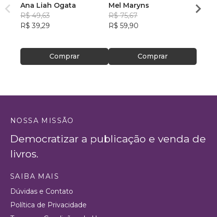
Ana Liah Ogata
Mel Maryns
Socor
R$ 49,63
R$ 75,67
R$ 13
R$ 39,29
R$ 59,90
R$ 10
Comprar
Comprar
NOSSA MISSÃO
Democratizar a publicação e venda de
livros.
SAIBA MAIS
Dúvidas e Contato
Política de Privacidade