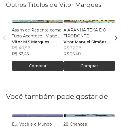
Outros Títulos de Vitor Marques
Assim de Repente como
A ARANHA TEKA E O
PINC
Tudo Acontece - Viagem
TIRODONTE
Vitor
de um Gestor de Pessoas
Vitor M.S.Marques
Vitor Manuel Simões
Marq
R$ 64
R$ 40,98
Marques
R$ 32,08
R$ 50
R$ 32,45
R$ 25,40
Comprar
Comprar
Você também pode gostar de
Eu, Você e o Mundo
28 Chances
Não le