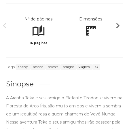
Nº de páginas
Dimensões
16 páginas
Col
Tags:
criança
aranha
floresta
amigos
viagem
+3
Sinopse
A Aranha Teka e seu amigo o Elefante Tirodonte vivem na
Floresta do Arco Íris, são muito amigos e vivem a sombra
de um jequitibá rosa a quem chamam de Vovô Nunga.
Nessa aventura Teka e seus amiguinhos irão passear pela